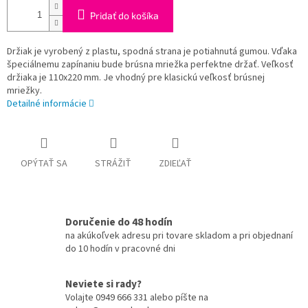
Pridať do košíka
Držiak je vyrobený z plastu, spodná strana je potiahnutá gumou. Vďaka
špeciálnemu zapínaniu bude brúsna mriežka perfektne držať. Veľkosť
držiaka je 110x220 mm. Je vhodný pre klasickú veľkosť brúsnej
mriežky.
Detailné informácie
OPÝTAŤ SA
STRÁŽIŤ
ZDIEĽAŤ
Doručenie do 48 hodín
na akúkoľvek adresu pri tovare skladom a pri objednaní
do 10 hodín v pracovné dni
Neviete si rady?
Volajte 0949 666 331 alebo píšte na