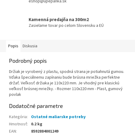
eshop@upepanka.sk
Kamenná predajňa na 300m2
Zasielame tovar po celom Slovensku a EÚ
Popis
Diskusia
Podrobný popis
Držiak je vyrobený z plastu, spodná strana je potiahnutá gumou.
Vďaka špeciálnemu zapínaniu bude brúsna mriežka perfektne
držať. Veľkosť držiaka je 110x220 mm. Je vhodný pre klasickú
veľkosť brúsnej mriežky. - Rozmer 110x220 mm - Plast, gumový
povlak
Dodatočné parametre
Kategória
:
Ostatné maliarske potreby
Hmotnosť
:
0.2 kg
EAN
:
8592884001249