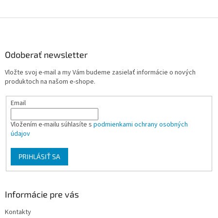
Z
á
p
ä
Odoberať newsletter
t
Vložte svoj e-mail a my Vám budeme zasielať informácie o nových
i
produktoch na našom e-shope.
e
Email
Vložením e-mailu súhlasíte s
podmienkami ochrany osobných
údajov
PRIHLÁSIŤ SA
Informácie pre vás
Kontakty