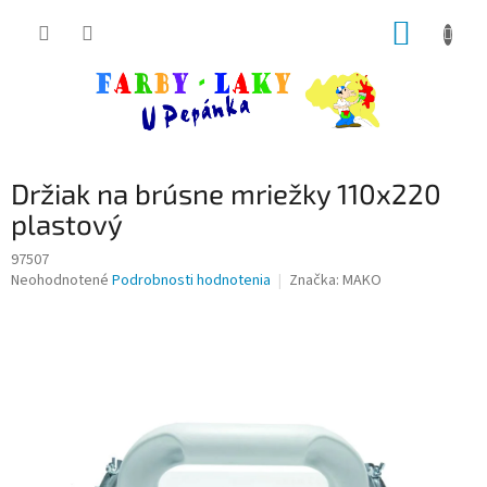
Prejsť
NÁKUP
na
obsah
KOŠÍK
Držiak na brúsne mriežky 110x220
plastový
97507
Priemerné
Neohodnotené
Podrobnosti hodnotenia
Značka:
MAKO
hodnotenie
produktu
je
0,0
z
5
hviezdičiek.