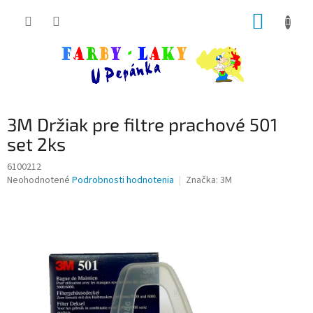
Prejsť
NÁKUP
na
obsah
KOŠÍK
3M Držiak pre filtre prachové 501
set 2ks
6100212
Priemerné
Neohodnotené
Podrobnosti hodnotenia
Značka:
3M
hodnotenie
produktu
je
0,0
z
5
hviezdičiek.