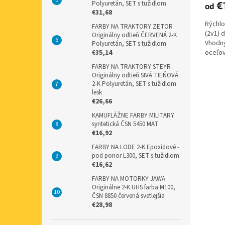
Polyuretán, SET s tužidlom
€
od
€31,68
Rýchlo
FARBY NA TRAKTORY ZETOR
(2v1) 
Originálny odtieň ČERVENÁ 2-K
Vhodný
Polyuretán, SET s tužidlom
€35,14
oceľov
doprav
FARBY NA TRAKTORY STEYR
Originálny odtieň SIVÁ TIEŇOVÁ
2-K Polyuretán, SET s tužidlom
lesk
€26,66
KAMUFLÁŽNE FARBY MILITARY
syntetická ČSN 5450 MAT
€16,92
FARBY NA LODE 2-K Epoxidové -
pod ponor L300, SET s tužidlom
€16,62
FARBY NA MOTORKY JAWA
Originálne 2-K UHS farba M100,
ČSN 8850 červená svetlejšia
€28,98