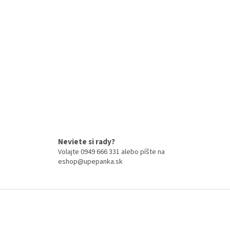
p
i
s
u
Neviete si rady?
Volajte 0949 666 331 alebo píšte na
eshop@upepanka.sk