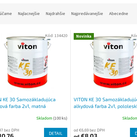
účame
Najlacnejšie
Najdrahšie
Najpredávanejšie
Abecedne
Kód:
134420
Kó
Novinka
N KE 30 Samozákladujúca
VITON KE 30 Samozákladujú
ová farba 2v1, matná
alkydová farba 2v1, pololesk
Skladom
(100 ks)
Sklado
97 bez DPH
od €6,69 bez DPH
DETAIL
10,76
€8,03
od