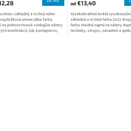
DETAIL
12,28
€13,40
od
schnúci základný a vrchný náter
Vysokokvalitná lesklá vysokosuši
dvojzložková univerzálna farba.
základná a vrchná farba (2v1) dvo
 na jednovrstvové vonkajšie nátery
farba vhodná najmä na nátery dop
ých konštrukcií, hál, kontajnerov,
techniky, strojov, zariadení a aplik
níkov,...
vyžadujúcich...
O
v
l
á
d
a
c
i
e
p
r
v
k
y
v
ý