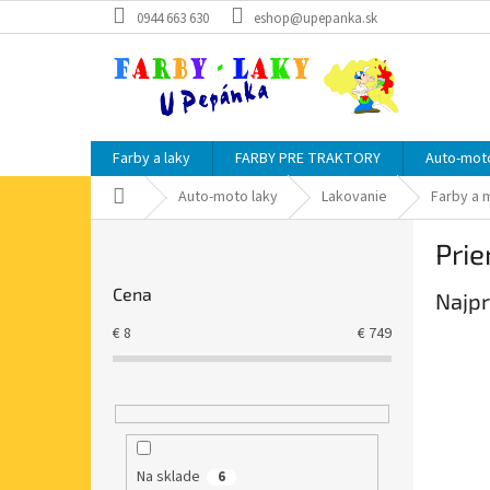
Prejsť
0944 663 630
eshop@upepanka.sk
na
obsah
Farby a laky
FARBY PRE TRAKTORY
Auto-moto
Domov
Auto-moto laky
Lakovanie
Farby a 
B
Pri
o
č
Cena
Najpr
n
ý
€
8
€
749
p
a
n
e
l
Na sklade
6