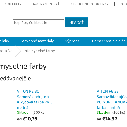
KONTAKTY
AKO NAKUPOVAŤ
OBCHODNÉ PODMIENKY
POD
HĽADAŤ
 laky
Stavebné materiály
Výpredaj
Domácnosť a dielňa
metalíza
Priemyselné farby
emyselné farby
edávanejšie
VITON KE 30
VITON PE 33
Samozákladujúca
Samozákladujúc
alkydová farba 2v1,
POLYURETÁNOV
matná
farba, matná
Skladom
(100 ks)
Skladom
(100 ks)
€10,76
€14,37
od
od