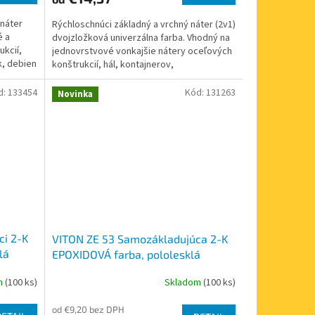
3,2
 náter
Rýchloschnúci základný a vrchný náter (2v1)
z
é a
dvojzložková univerzálna farba. Vhodný na
5
ukcií,
jednovrstvové vonkajšie nátery oceľových
hviezdičiek.
k, debien
konštrukcií, hál, kontajnerov,
dopravníkov,...
d:
133454
Kód:
131263
Novinka
ci 2-K
VITON ZE 53 Samozákladujúca 2-K
lá
EPOXIDOVÁ farba, pololesklá
m
(100 ks)
Skladom
(100 ks)
od €9,20 bez DPH