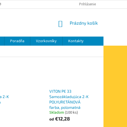
MIENKY OCHRANY OSOBNÝCH ÚDAJOV
MOJA OBJEDNÁVKA
Prihlásenie
NÁKUPNÝ
Prázdny košík
KOŠÍK
Poradňa
Vzorkovníky
Kontakty
VITON PE 33
a 2-K
Samozákladujúca 2-K
Á
POLYURETÁNOVÁ
farba, polomatná
Skladom
(100 ks)
€12,28
od