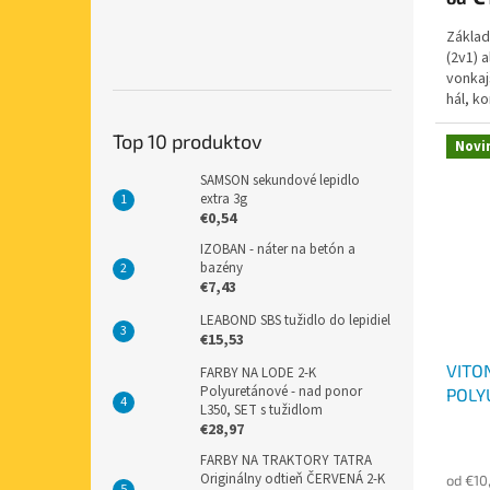
Základ
(2v1) 
vonkaj
hál, k
a drev
Top 10 produktov
Novi
SAMSON sekundové lepidlo
extra 3g
€0,54
IZOBAN - náter na betón a
bazény
€7,43
LEABOND SBS tužidlo do lepidiel
€15,53
VITO
FARBY NA LODE 2-K
Polyuretánové - nad ponor
POLY
L350, SET s tužidlom
€28,97
FARBY NA TRAKTORY TATRA
Originálny odtieň ČERVENÁ 2-K
od €10