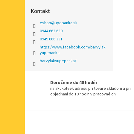
Kontakt
eshop
@
upepanka.sk
0944 663 630
0949 666 331
https://www.facebook.com/barvylak
yupepanka
barvylakyupepanka/
Doručenie do 48 hodín
na akúkoľvek adresu pri tovare skladom a pri
objednaní do 10 hodín v pracovné dni
Z
á
p
ä