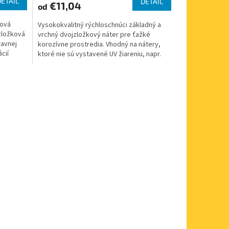
DETAIL
DETAIL
€11,04
od
nová
Vysokokvalitný rýchloschnúci základný a
jzložková
vrchný dvojzložkový náter pre ťažké
ravnej
korozívne prostredia. Vhodný na nátery,
ácií
ktoré nie sú vystavené UV žiareniu, napr.
nátery vo vnútri...