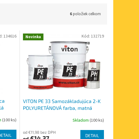
6
položiek celkom
d:
134616
Kód:
132719
Novinka
ca
VITON PE 33 Samozákladujúca 2-K
lá
POLYURETÁNOVÁ farba, matná
m
(100 ks)
Skladom
(100 ks)
Priemerné
hodnotenie
od €11,98 bez DPH
produktu
DETAIL
DETAIL
€14,37
od
je