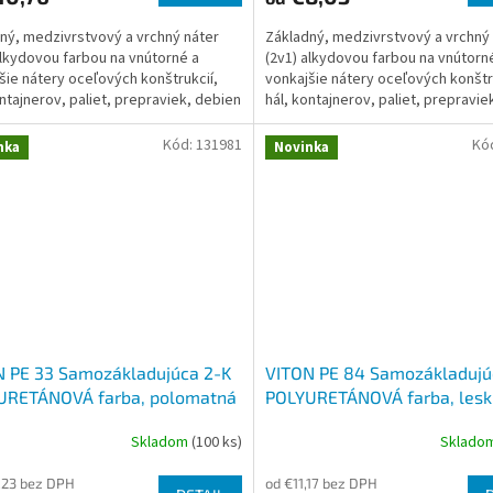
ný, medzivrstvový a vrchný náter
Základný, medzivrstvový a vrchný
alkydovou farbou na vnútorné a
(2v1) alkydovou farbou na vnútorn
šie nátery oceľových konštrukcií,
vonkajšie nátery oceľových konštr
ontajnerov, paliet, prepraviek, debien
hál, kontajnerov, paliet, prepravie
a. Nanáša...
a dreva. Nanáša...
Kód:
131981
Kó
nka
Novinka
N PE 33 Samozákladujúca 2-K
VITON PE 84 Samozákladujú
URETÁNOVÁ farba, polomatná
POLYURETÁNOVÁ farba, lesk
Skladom
(100 ks)
Sklado
,23 bez DPH
od €11,17 bez DPH