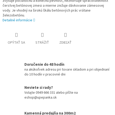
zvyšuje počiatočnú a konečnú pevnosť, nezhoršuje spracovateľnosť
čerstvej betónovej zmesi a mierne znižuje dávkovanie zámesovej
vody. Je vhodný na širokú škálu betónových prác vrátane
železobetónu.
Detailné informácie
OPÝTAŤ SA
STRÁŽIŤ
ZDIEĽAŤ
Doručenie do 48 hodín
na akúkoľvek adresu pri tovare skladom a pri objednaní
do 10 hodín v pracovné dni
Neviete si rady?
Volajte 0949 666 331 alebo píšte na
eshop@upepanka.sk
Kamenná predajňa na 300m2