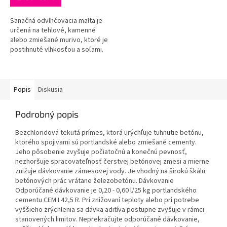
Sanačná odvlhčovacia malta je
určená na tehlové, kamenné
alebo zmiešané murivo, ktoré je
postihnuté vlhkosťou a soľami.
Môže sa použiť aj na
rekonštrukciu soklových častí
budov....
Popis
Diskusia
Podrobný popis
Bezchloridová tekutá prímes, ktorá urýchľuje tuhnutie betónu,
ktorého spojivami sú portlandské alebo zmiešané cementy.
Jeho pôsobenie zvyšuje počiatočnú a konečnú pevnosť,
nezhoršuje spracovateľnosť čerstvej betónovej zmesi a mierne
znižuje dávkovanie zámesovej vody. Je vhodný na širokú škálu
betónových prác vrátane železobetónu. Dávkovanie
Odporúčané dávkovanie je 0,20 - 0,60 l/25 kg portlandského
cementu CEM I 42,5 R. Pri znižovaní teploty alebo pri potrebe
vyššieho zrýchlenia sa dávka aditíva postupne zvyšuje v rámci
stanovených limitov. Neprekračujte odporúčané dávkovanie,