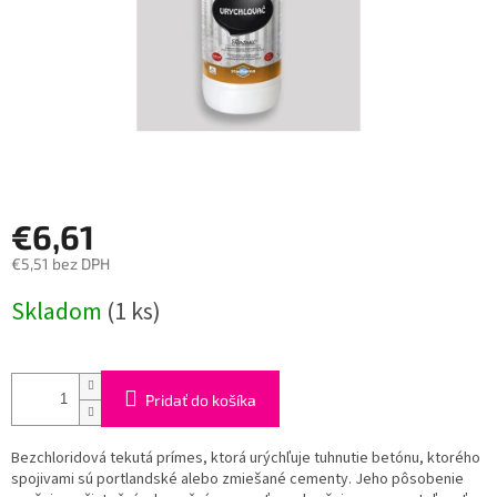
€6,61
€5,51 bez DPH
Jednotková
Skladom
(1 ks)
cena:
Pridať do košíka
Bezchloridová tekutá prímes, ktorá urýchľuje tuhnutie betónu, ktorého
spojivami sú portlandské alebo zmiešané cementy. Jeho pôsobenie