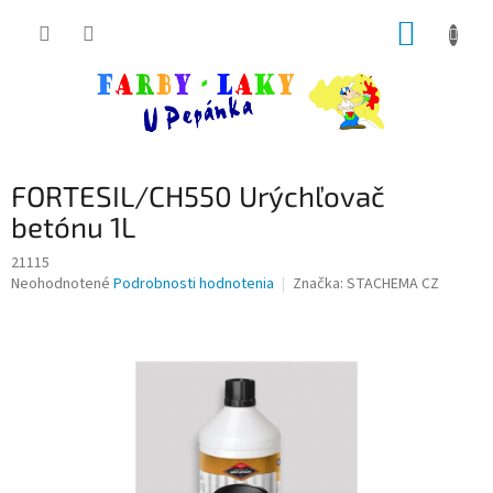
Prejsť
NÁKUP
na
obsah
KOŠÍK
FORTESIL/CH550 Urýchľovač
betónu 1L
21115
Priemerné
Neohodnotené
Podrobnosti hodnotenia
Značka:
STACHEMA CZ
hodnotenie
produktu
je
0,0
z
5
hviezdičiek.