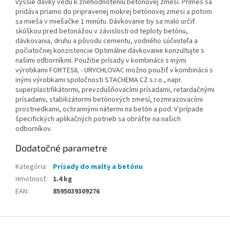
vyššie dávky vedú k znehodnoteniu betónovej zmesi. Prímes sa
pridáva priamo do pripravenej mokrej betónovej zmesi a potom
sa mieša v miešačke 1 minútu. Dávkovanie by sa malo určiť
skúškou pred betonážou v závislosti od teploty betónu,
dávkovania, druhu a pôvodu cementu, vodného súčiniteľa a
počiatočnej konzistencie Optimálne dávkovanie konzultujte s
našimi odborníkmi. Použitie prísady v kombinácii s inými
výrobkami FORTESIL - URYCHLOVAC možno použiť v kombinácii s
inými výrobkami spoločnosti STACHEMA CZ s.r.o., napr.
superplastifikátormi, prevzdušňovacími prísadami, retardačnými
prísadami, stabilizátormi betónových zmesí, rozmrazovacími
prostriedkami, ochrannými nátermi na betón a pod. V prípade
špecifických aplikačných potrieb sa obráťte na našich
odborníkov.
Dodatočné parametre
Kategória
:
Prísady do malty a betónu
Hmotnosť
:
1.4 kg
EAN
:
8595039309276
Z