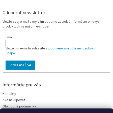
á
p
ä
Odoberať newsletter
t
Vložte svoj e-mail a my Vám budeme zasielať informácie o nových
i
produktoch na našom e-shope.
e
Email
Vložením e-mailu súhlasíte s
podmienkami ochrany osobných
údajov
PRIHLÁSIŤ SA
Informácie pre vás
Kontakty
Ako nakupovať
Obchodné podmienky
Podmienky ochrany osobných údajov