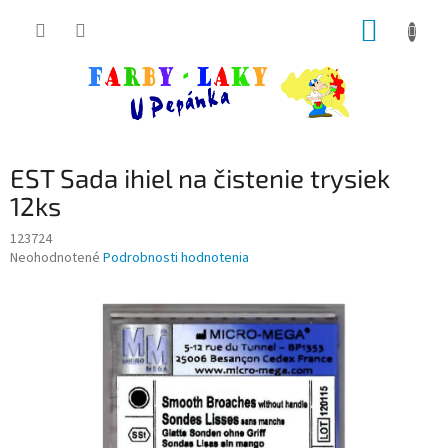
Prejsť
NÁKUP
na
obsah
KOŠÍK
EST Sada ihiel na čistenie trysiek
12ks
123724
Priemerné
Neohodnotené
Podrobnosti hodnotenia
hodnotenie
produktu
je
0,0
z
5
hviezdičiek.