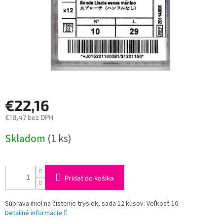
€22,16
€18,47 bez DPH
Jednotková
Skladom
(1 ks)
cena:
Pridať do košíka
Súprava ihiel na čistenie trysiek, sada 12 kusov. Veľkosť 10.
Detailné informácie