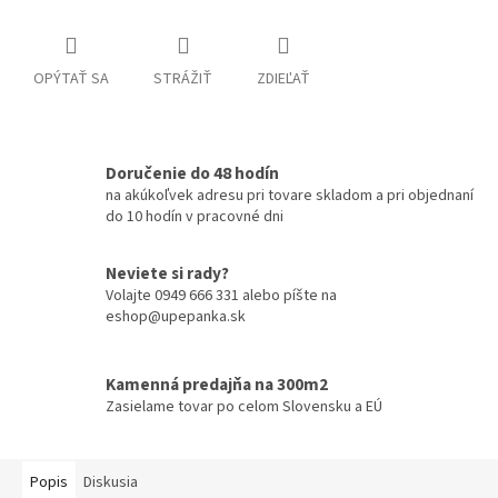
OPÝTAŤ SA
STRÁŽIŤ
ZDIEĽAŤ
Doručenie do 48 hodín
na akúkoľvek adresu pri tovare skladom a pri objednaní
do 10 hodín v pracovné dni
Neviete si rady?
Volajte 0949 666 331 alebo píšte na
eshop@upepanka.sk
Kamenná predajňa na 300m2
Zasielame tovar po celom Slovensku a EÚ
Popis
Diskusia