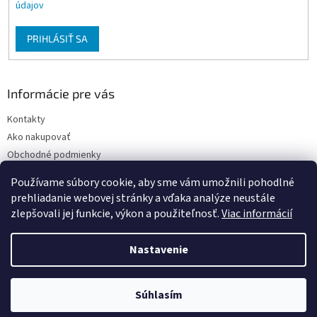
údajov
PRIHLÁSIŤ SA
Informácie pre vás
Kontakty
Ako nakupovať
Obchodné podmienky
Podmienky ochrany osobných údajov
Používame súbory cookie, aby sme vám umožnili pohodlné
Moja objednávka
prehliadanie webovej stránky a vďaka analýze neustále
zlepšovali jej funkcie, výkon a použiteľnosť.
Viac informácií
Nastavenie
Vytvoril Shoptet
Súhlasím
Copyright 2026
FARBY-LAKY U PEPÁNKA
. Všetky práva vyhradené.