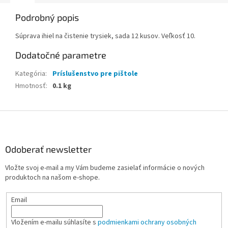
Podrobný popis
Súprava ihiel na čistenie trysiek, sada 12 kusov. Veľkosť 10.
Dodatočné parametre
Kategória
:
Príslušenstvo pre pištole
Hmotnosť
:
0.1 kg
Z
á
p
ä
Odoberať newsletter
t
Vložte svoj e-mail a my Vám budeme zasielať informácie o nových
i
produktoch na našom e-shope.
e
Email
Vložením e-mailu súhlasíte s
podmienkami ochrany osobných