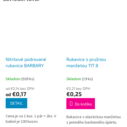
Nitrilové púdrované
Rukavice s pružnou
rukavice BARBARY
manžetou TIT 8
Skladom
(509 ks)
Skladom
(19 ks)
od €0,14 bez DPH
€0,21 bez DPH
€0,17
€0,25
od
DETAIL
Do košíka
Cena je za 1 kus. 1 pár = 2ks. V
Rukavice s elastickou manžetou
balení je 100 kusov.
z jemného bavlneného úpletu.