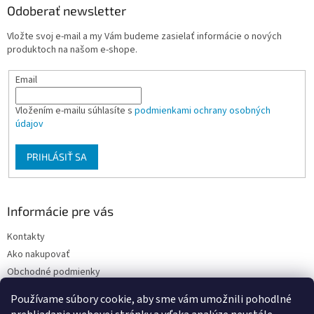
ä
Odoberať newsletter
t
Vložte svoj e-mail a my Vám budeme zasielať informácie o nových
i
produktoch na našom e-shope.
e
Email
Vložením e-mailu súhlasíte s
podmienkami ochrany osobných
údajov
PRIHLÁSIŤ SA
Informácie pre vás
Kontakty
Ako nakupovať
Obchodné podmienky
Podmienky ochrany osobných údajov
Používame súbory cookie, aby sme vám umožnili pohodlné
Moja objednávka