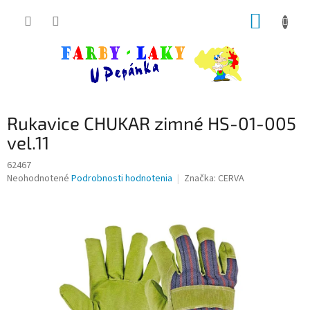
Prejsť
NÁKUP
na
obsah
KOŠÍK
Rukavice CHUKAR zimné HS-01-005
vel.11
62467
Priemerné
Neohodnotené
Podrobnosti hodnotenia
Značka:
CERVA
hodnotenie
produktu
je
0,0
z
5
hviezdičiek.