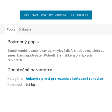
ZOBRAZIŤ VŠETKY SÚVISIACE PRODUKTY
Popis
Diskusia
Podrobný popis
Zimné kombinované rukavice, vinylová dlaň, chrbát a manžeta zo
zmesi bavlna/polyester. Pohodlné a mäkké aj pri nízkych
teplotách.
Dodatočné parametre
Kategória
:
Rukavice proti prerezaniu a izolované rukavice
Hmotnosť
:
0.3 kg
Z
á
p