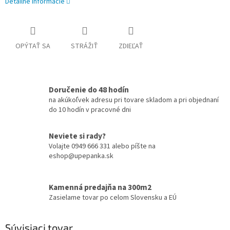
Detailné informácie
OPÝTAŤ SA
STRÁŽIŤ
ZDIEĽAŤ
Doručenie do 48 hodín
na akúkoľvek adresu pri tovare skladom a pri objednaní
do 10 hodín v pracovné dni
Neviete si rady?
Volajte 0949 666 331 alebo píšte na
eshop@upepanka.sk
Kamenná predajňa na 300m2
Zasielame tovar po celom Slovensku a EÚ
Súvisiaci tovar