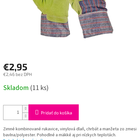
€2,95
€2,46 bez DPH
Jednotková
Skladom
(11 ks)
cena:
Pridať do košíka
Zimné kombinované rukavice, vinylová dlaň, chrbát a manžeta zo zmesi
bavlna/polyester. Pohodlné a mäkké aj pri nízkych teplotách.