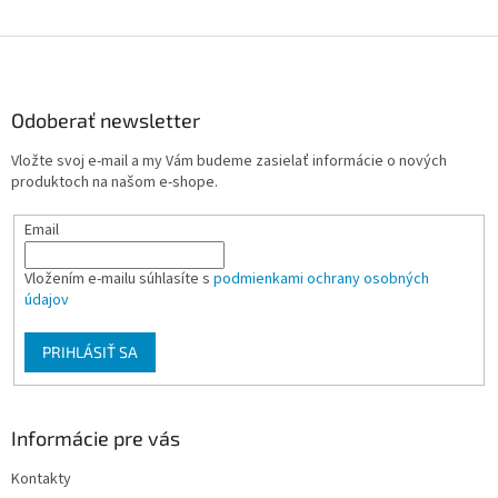
Z
á
p
ä
Odoberať newsletter
t
Vložte svoj e-mail a my Vám budeme zasielať informácie o nových
i
produktoch na našom e-shope.
e
Email
Vložením e-mailu súhlasíte s
podmienkami ochrany osobných
údajov
PRIHLÁSIŤ SA
Informácie pre vás
Kontakty