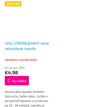
Výpredaj
UHU STRONG&SAFE silné
sekundové lepidlo
Skladom u dodávateľa
€4,15 bez DPH
€4,98
Do košíka
Univerzálne lepidlo tretieho
tisícročia. Veľmi silné, rýchle a
bezpečné lepenie s korekciou
na 20 - 30 sekúnd. Lepidlo je