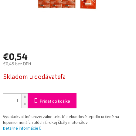
€0,54
€0,45 bez DPH
Jednotková
Skladom u dodávateľa
cena:
Pridať do košíka
Vysokokvalitné univerzálne tekuté sekundové lepidlo určené na
lepenie menších plôch širokej škály materiálov.
Detailné informácie