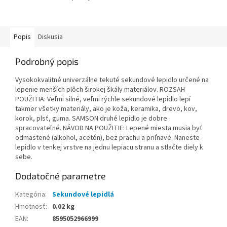
odolné voči vibráciám a
nárazom, poveternostným
vplyvom...
Popis
Diskusia
Podrobný popis
Vysokokvalitné univerzálne tekuté sekundové lepidlo určené na
lepenie menších plôch širokej škály materiálov. ROZSAH
POUŽITIA: Veľmi silné, veľmi rýchle sekundové lepidlo lepí
takmer všetky materiály, ako je koža, keramika, drevo, kov,
korok, plsť, guma. SAMSON druhé lepidlo je dobre
spracovateľné. NÁVOD NA POUŽITIE: Lepené miesta musia byť
odmastené (alkohol, acetón), bez prachu a priľnavé. Naneste
lepidlo v tenkej vrstve na jednu lepiacu stranu a stlačte diely k
sebe.
Dodatočné parametre
Kategória
:
Sekundové lepidlá
Hmotnosť
:
0.02 kg
EAN
:
8595052966999