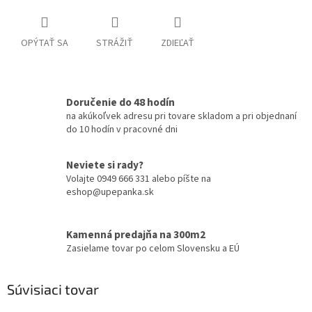
OPÝTAŤ SA
STRÁŽIŤ
ZDIEĽAŤ
Doručenie do 48 hodín
na akúkoľvek adresu pri tovare skladom a pri objednaní
do 10 hodín v pracovné dni
Neviete si rady?
Volajte 0949 666 331 alebo píšte na
eshop@upepanka.sk
Kamenná predajňa na 300m2
Zasielame tovar po celom Slovensku a EÚ
Súvisiaci tovar