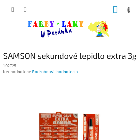
Prejsť
NÁKUP
na
obsah
KOŠÍK
SAMSON sekundové lepidlo extra 3g
102725
Priemerné
Neohodnotené
Podrobnosti hodnotenia
hodnotenie
produktu
je
0,0
z
5
hviezdičiek.