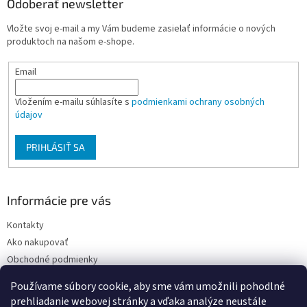
ä
Odoberať newsletter
t
Vložte svoj e-mail a my Vám budeme zasielať informácie o nových
i
produktoch na našom e-shope.
e
Email
Vložením e-mailu súhlasíte s
podmienkami ochrany osobných
údajov
PRIHLÁSIŤ SA
Informácie pre vás
Kontakty
Ako nakupovať
Obchodné podmienky
Podmienky ochrany osobných údajov
Používame súbory cookie, aby sme vám umožnili pohodlné
Moja objednávka
prehliadanie webovej stránky a vďaka analýze neustále