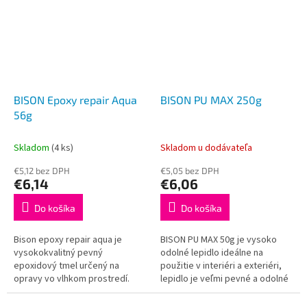
BISON Epoxy repair Aqua
BISON PU MAX 250g
56g
Skladom
(4 ks)
Skladom u dodávateľa
€5,12 bez DPH
€5,05 bez DPH
€6,14
€6,06
Do košíka
Do košíka
Bison epoxy repair aqua je
BISON PU MAX 50g je vysoko
vysokokvalitný pevný
odolné lepidlo ideálne na
epoxidový tmel určený na
použitie v interiéri a exteriéri,
opravy vo vlhkom prostredí.
lepidlo je veľmi pevné a odolné
Tmel je veľmi odolný voči
voči teplotám. Je určený na
teplotám od -20 °C do +120 °C,
spájanie tvrdého a mäkkého...