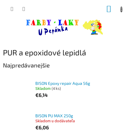
Prejsť
NÁKUP
na
obsah
KOŠÍK
PUR a epoxidové lepidlá
Najpredávanejšie
BISON Epoxy repair Aqua 56g
Skladom
(4 ks)
€6,14
BISON PU MAX 250g
Skladom u dodávateľa
€6,06