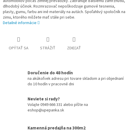
automobilov počas zimnej prevádzky. Zabraňuje ďalšiemu zamrznutiu,
dlhodobý účinok. Rozmrazovač nepoškodzuje gumové tesnenia,
plasty, gumu, farbu ani iné materiály na autách. Spoľahlivý spoločník na
zimu, ktorého môžete mať stále pri sebe.
Detailné informácie
OPÝTAŤ SA
STRÁŽIŤ
ZDIEĽAŤ
Doručenie do 48 hodín
na akúkoľvek adresu pri tovare skladom a pri objednaní
do 10 hodín v pracovné dni
Neviete si rady?
Volajte 0949 666 331 alebo píšte na
eshop@upepanka.sk
Kamenná predajňa na 300m2