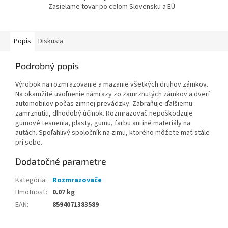
Zasielame tovar po celom Slovensku a EÚ
Popis
Diskusia
Podrobný popis
Výrobok na rozmrazovanie a mazanie všetkých druhov zámkov.
Na okamžité uvoľnenie námrazy zo zamrznutých zámkov a dverí
automobilov počas zimnej prevádzky. Zabraňuje ďalšiemu
zamrznutiu, dlhodobý účinok. Rozmrazovač nepoškodzuje
gumové tesnenia, plasty, gumu, farbu ani iné materiály na
autách. Spoľahlivý spoločník na zimu, ktorého môžete mať stále
pri sebe.
Dodatočné parametre
Kategória
:
Rozmrazovače
Hmotnosť
:
0.07 kg
EAN
:
8594071383589