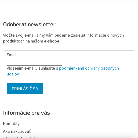
Z
á
p
ä
Odoberať newsletter
t
Vložte svoj e-mail a my Vám budeme zasielať informácie o nových
i
produktoch na našom e-shope.
e
Email
Vložením e-mailu súhlasíte s
podmienkami ochrany osobných
údajov
PRIHLÁSIŤ SA
Informácie pre vás
Kontakty
Ako nakupovať