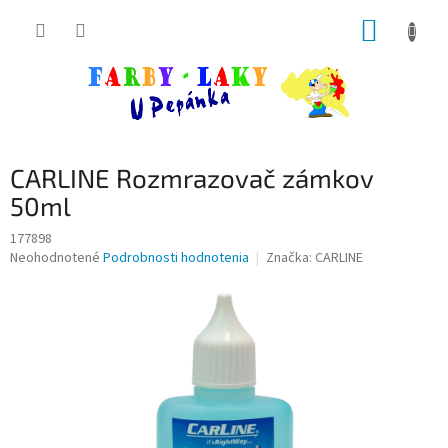
Prejsť
NÁKUP
na
obsah
KOŠÍK
CARLINE Rozmrazovač zámkov
50ml
177898
Priemerné
Neohodnotené
Podrobnosti hodnotenia
Značka:
CARLINE
hodnotenie
produktu
je
0,0
z
5
hviezdičiek.