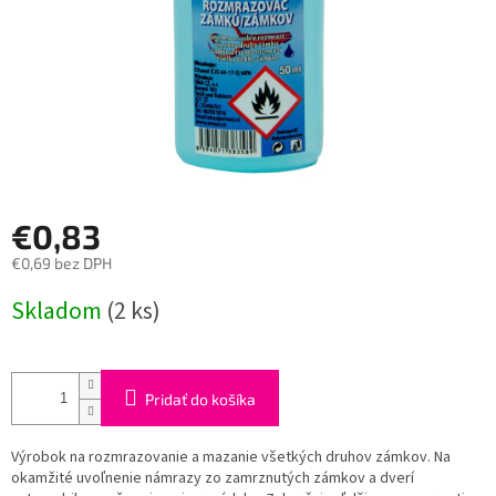
€0,83
€0,69 bez DPH
Jednotková
Skladom
(2 ks)
cena:
Pridať do košíka
Výrobok na rozmrazovanie a mazanie všetkých druhov zámkov. Na
okamžité uvoľnenie námrazy zo zamrznutých zámkov a dverí