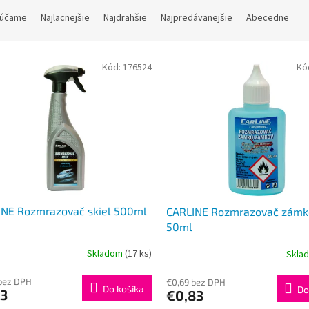
účame
Najlacnejšie
Najdrahšie
Najpredávanejšie
Abecedne
Kód:
176524
Kó
INE Rozmrazovač skiel 500ml
CARLINE Rozmrazovač zámk
50ml
Skladom
(17 ks)
Skla
bez DPH
€0,69 bez DPH
Do košíka
Do
53
€0,83