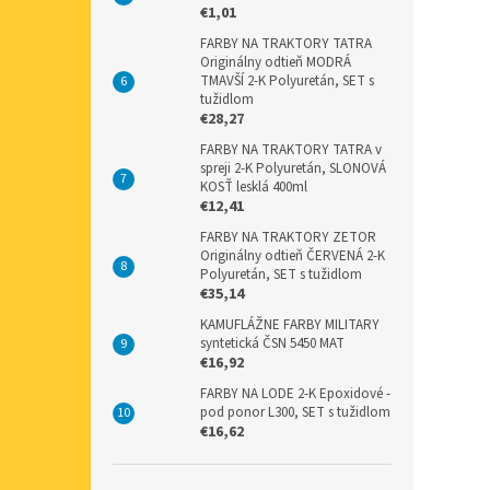
€1,01
FARBY NA TRAKTORY TATRA
Originálny odtieň MODRÁ
TMAVŠÍ 2-K Polyuretán, SET s
tužidlom
€28,27
FARBY NA TRAKTORY TATRA v
spreji 2-K Polyuretán, SLONOVÁ
KOSŤ lesklá 400ml
€12,41
FARBY NA TRAKTORY ZETOR
Originálny odtieň ČERVENÁ 2-K
Polyuretán, SET s tužidlom
€35,14
KAMUFLÁŽNE FARBY MILITARY
syntetická ČSN 5450 MAT
€16,92
FARBY NA LODE 2-K Epoxidové -
pod ponor L300, SET s tužidlom
€16,62