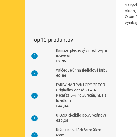
Na rýc
okien,
Okamži
vynika
opätov
Top 10 produktov
Kanister plechový s mechovým
uzáverom
€2,95
Valček Velúr na riedidlové farby
€0,90
FARBY NA TRAKTORY ZETOR
Originálny odtieň ZLATÁ
Metalíza 2-K Polyuretán, SET s
tužidlom
€47,34
U 0690 Riedidlo polyuretánové
€10,39
Držiak na valček 5cm/20cm
6mm