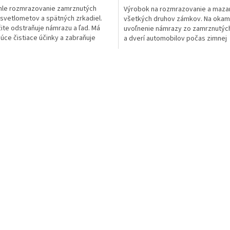
hle rozmrazovanie zamrznutých
Výrobok na rozmrazovanie a maza
 svetlometov a spätných zrkadiel.
všetkých druhov zámkov. Na okam
te odstraňuje námrazu a ľad. Má
uvoľnenie námrazy zo zamrznutý
júce čistiace účinky a zabraňuje
a dverí automobilov počas zimnej
nému zamrznutiu....
prevádzky. Zabraňuje ďalšiemu...
O
v
l
á
d
a
c
i
e
p
r
v
k
y
v
ý
p
i