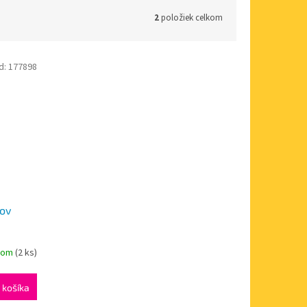
2
položiek celkom
d:
177898
ov
dom
(2 ks)
 košíka