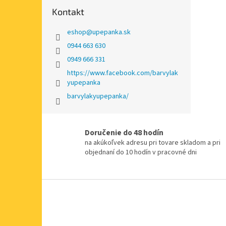
Kontakt
eshop
@
upepanka.sk
0944 663 630
0949 666 331
https://www.facebook.com/barvylak
yupepanka
barvylakyupepanka/
Doručenie do 48 hodín
na akúkoľvek adresu pri tovare skladom a pri
objednaní do 10 hodín v pracovné dni
Z
á
p
ä