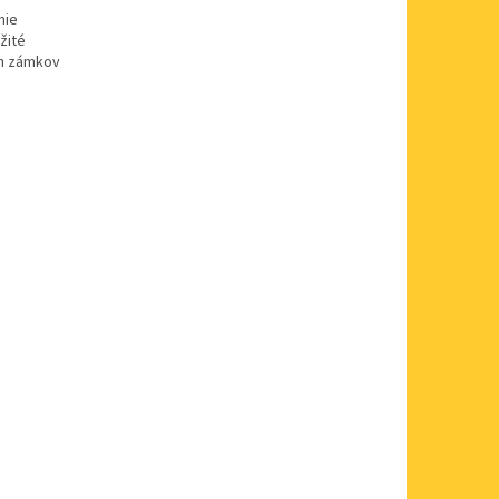
nie
žité
ch zámkov