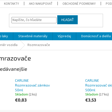
KONTAKTY
AKO NAKUPOVAŤ
OBCHODNÉ PODMIENKY
POD
HĽADAŤ
 laky
Stavebné materiály
Výpredaj
Domácnosť a dielňa
eriér vozidla
Rozmrazovače
mrazovače
edávanejšie
CARLINE
CARLINE
Rozmrazovač zámkov
Rozmrazovač ski
50ml
500ml
Skladom
(2 ks)
Skladom
(17 ks)
€0,83
€3,53