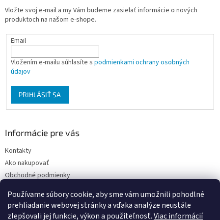
t
Vložte svoj e-mail a my Vám budeme zasielať informácie o nových
i
produktoch na našom e-shope.
e
Email
Vložením e-mailu súhlasíte s
podmienkami ochrany osobných
údajov
PRIHLÁSIŤ SA
Informácie pre vás
Kontakty
Ako nakupovať
Obchodné podmienky
Podmienky ochrany osobných údajov
Používame súbory cookie, aby sme vám umožnili pohodlné
Moja objednávka
prehliadanie webovej stránky a vďaka analýze neustále
zlepšovali jej funkcie, výkon a použiteľnosť.
Viac informácií