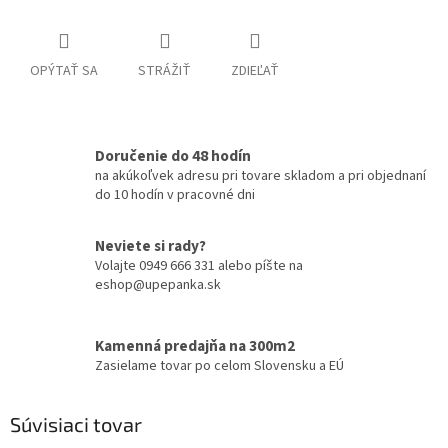
OPÝTAŤ SA
STRÁŽIŤ
ZDIEĽAŤ
Doručenie do 48 hodín
na akúkoľvek adresu pri tovare skladom a pri objednaní
do 10 hodín v pracovné dni
Neviete si rady?
Volajte 0949 666 331 alebo píšte na
eshop@upepanka.sk
Kamenná predajňa na 300m2
Zasielame tovar po celom Slovensku a EÚ
Súvisiaci tovar