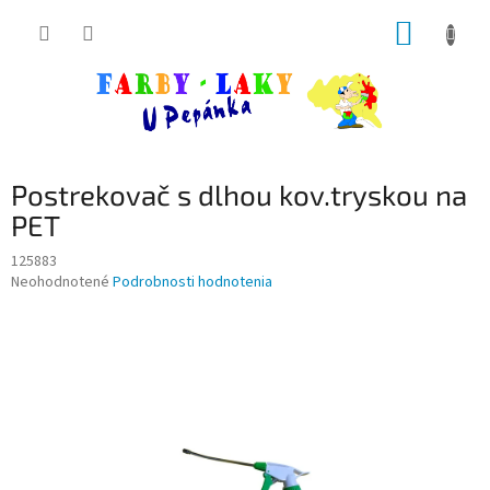
Prejsť
NÁKUP
na
obsah
KOŠÍK
Postrekovač s dlhou kov.tryskou na
PET
125883
Priemerné
Neohodnotené
Podrobnosti hodnotenia
hodnotenie
produktu
je
0,0
z
5
hviezdičiek.