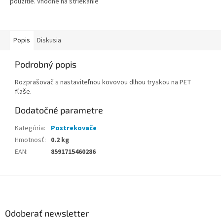
použitie. Vhodné na striekanie
pod uhlom 0-180 stupňov.
Vhodné aj na použitie pod
horizontálnym sklonom...
Popis
Diskusia
Podrobný popis
Rozprašovač s nastaviteľnou kovovou dlhou tryskou na PET
fľaše.
Dodatočné parametre
Kategória
:
Postrekovače
Hmotnosť
:
0.2 kg
EAN
:
8591715460286
Z
á
p
ä
Odoberať newsletter