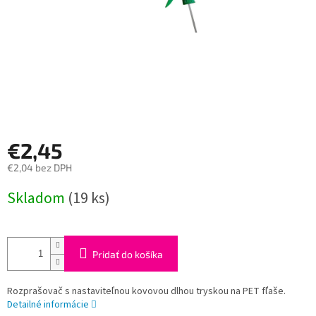
€2,45
€2,04 bez DPH
Jednotková
Skladom
(19 ks)
cena:
Pridať do košíka
Rozprašovač s nastaviteľnou kovovou dlhou tryskou na PET fľaše.
Detailné informácie