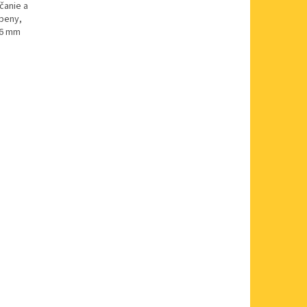
čanie a
 peny,
 6 mm