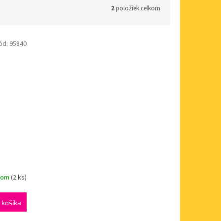
2
položiek celkom
ód:
95840
dom
(2 ks)
 košíka