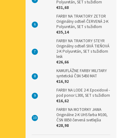
Polyuretán, SET s tužidlom
€31,68
FARBY NA TRAKTORY ZETOR
Originálny odtieň ČERVENÁ 2-K
Polyuretán, SET s tužidlom
€35,14
FARBY NA TRAKTORY STEYR
Originálny odtieň SIVÁ TIEŇOVÁ
2-K Polyuretán, SET s tužidlom
lesk
€26,66
KAMUFLÁŽNE FARBY MILITARY
syntetická ČSN 5450 MAT
€16,92
FARBY NA LODE 2-K Epoxidové -
pod ponor L300, SET s tužidlom
€16,62
FARBY NA MOTORKY JAWA
Originálne 2-K UHS farba M100,
ČSN 8850 červená svetlejšia
€28,98