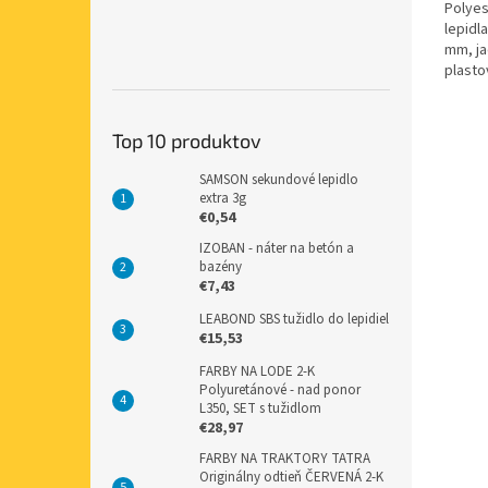
Polyes
lepidl
mm, ja
plasto
Top 10 produktov
SAMSON sekundové lepidlo
extra 3g
€0,54
IZOBAN - náter na betón a
bazény
€7,43
LEABOND SBS tužidlo do lepidiel
€15,53
FARBY NA LODE 2-K
Polyuretánové - nad ponor
L350, SET s tužidlom
€28,97
FARBY NA TRAKTORY TATRA
Originálny odtieň ČERVENÁ 2-K