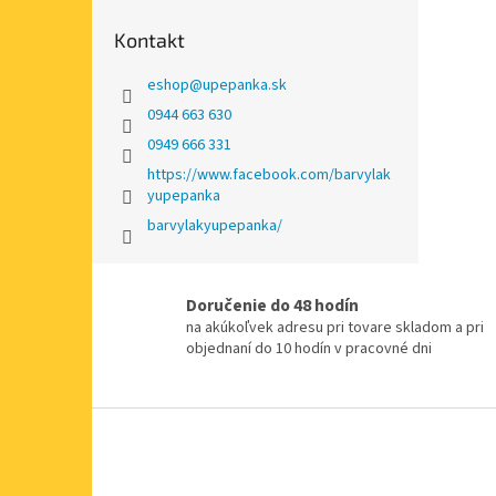
Kontakt
eshop
@
upepanka.sk
0944 663 630
0949 666 331
https://www.facebook.com/barvylak
yupepanka
barvylakyupepanka/
Doručenie do 48 hodín
na akúkoľvek adresu pri tovare skladom a pri
objednaní do 10 hodín v pracovné dni
Z
á
p
ä