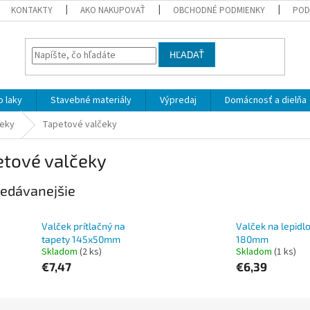
KONTAKTY
AKO NAKUPOVAŤ
OBCHODNÉ PODMIENKY
POD
HĽADAŤ
 laky
Stavebné materiály
Výpredaj
Domácnosť a dielňa
čeky
Tapetové valčeky
etové valčeky
edávanejšie
Valček prítlačný na
Valček na lepidl
tapety 145x50mm
180mm
Skladom
(2 ks)
Skladom
(1 ks)
€7,47
€6,39