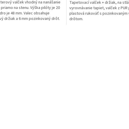
terový valček vhodný na nanášanie
Tapetovací valček + držiak, na stlá
a priamo na stenu. Výška pilóty je 20
vyrovnávanie tapiet, valček z PUR
dro je 48 mm. Valec obsahuje
plastová rukoväť s pozinkovaným
vý držiak a 6 mm pozinkovaný drôt.
drôtom.
O
v
l
á
d
a
c
i
e
p
r
v
k
y
v
ý
p
i