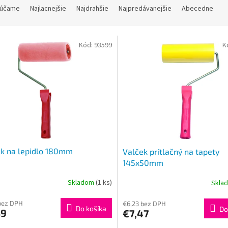
účame
Najlacnejšie
Najdrahšie
Najpredávanejšie
Abecedne
Kód:
93599
K
k na lepidlo 180mm
Valček prítlačný na tapety
145x50mm
Skladom
(1 ks)
Skla
bez DPH
€6,23 bez DPH
Do košíka
Do
39
€7,47