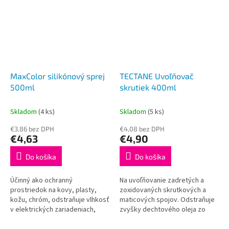
MaxColor silikónový sprej
TECTANE Uvoľňovač
500ml
skrutiek 400ml
Skladom
(4 ks)
Skladom
(5 ks)
€3,86 bez DPH
€4,08 bez DPH
€4,63
€4,90
Do košíka
Do košíka
Účinný ako ochranný
Na uvoľňovanie zadretých a
prostriedok na kovy, plasty,
zoxidovaných skrutkových a
kožu, chróm, odstraňuje vlhkosť
maticových spojov. Odstraňuje
v elektrických zariadeniach,
zvyšky dechtového oleja zo
zabraňuje elektrickým výbojom
všetkých kovov. Chráni pred
a korózii. Odolný voči teplotám
koróziou, odpudzuje vlhkosť a