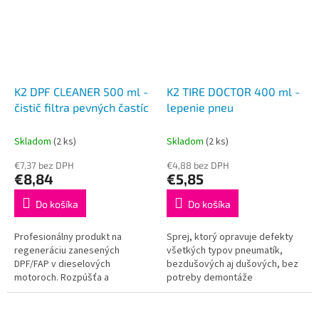
K2 DPF CLEANER 500 ml -
K2 TIRE DOCTOR 400 ml -
čistič filtra pevných častíc
lepenie pneu
Skladom
(2 ks)
Skladom
(2 ks)
€7,37 bez DPH
€4,88 bez DPH
€8,84
€5,85
Do košíka
Do košíka
Profesionálny produkt na
Sprej, ktorý opravuje defekty
regeneráciu zanesených
všetkých typov pneumatík,
DPF/FAP v dieselových
bezdušových aj dušových, bez
motoroch. Rozpúšťa a
potreby demontáže
odstraňuje uhlíkové usadeniny a
pneumatiky. Vhodné najmä pre
popol nahromadený vo filtri bez
osobné automobily a
demontáže. Obnovuje...
motocykle. Latex rýchlo a...