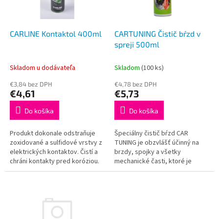
p
o
r
v
o
d
CARLINE Kontaktol 400ml
CARTUNING Čistič bŕzd v
u
spreji 500ml
k
t
Skladom u dodávateľa
Skladom
(100 ks)
o
€3,84 bez DPH
€4,78 bez DPH
v
€4,61
€5,73
Do košíka
Do košíka
Produkt dokonale odstraňuje
Špeciálny čistič bŕzd CAR
zoxidované a sulfidové vrstvy z
TUNING je obzvlášť účinný na
elektrických kontaktov. Čistí a
brzdy, spojky a všetky
chráni kontakty pred koróziou.
mechanické časti, ktoré je
Eliminuje tiež vysoké
potrebné odmastiť bez
prechodové odpory. Je vhodný
oplachovania. Rozpúšťa a rýchlo
aj...
odstraňuje olej,...