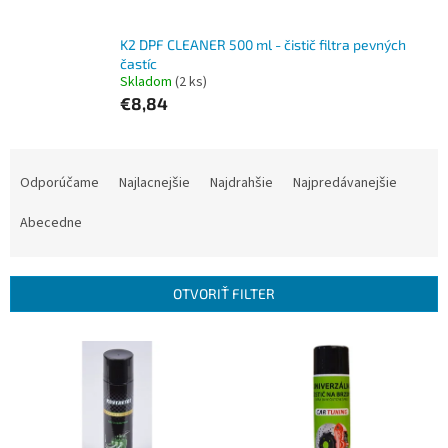
K2 DPF CLEANER 500 ml - čistič filtra pevných
častíc
Skladom
(2 ks)
€8,84
R
a
Odporúčame
Najlacnejšie
Najdrahšie
Najpredávanejšie
d
e
Abecedne
n
i
e
OTVORIŤ FILTER
p
r
V
o
ý
d
p
u
i
k
s
t