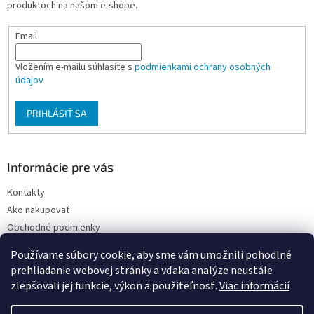
produktoch na našom e-shope.
e
Email
Vložením e-mailu súhlasíte s
podmienkami ochrany osobných
údajov
PRIHLÁSIŤ SA
Informácie pre vás
Kontakty
Ako nakupovať
Obchodné podmienky
Podmienky ochrany osobných údajov
Používame súbory cookie, aby sme vám umožnili pohodlné
Moja objednávka
prehliadanie webovej stránky a vďaka analýze neustále
zlepšovali jej funkcie, výkon a použiteľnosť.
Viac informácií