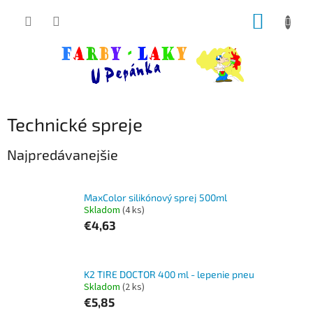
Prejsť
NÁKUP
na
obsah
KOŠÍK
Technické spreje
Najpredávanejšie
MaxColor silikónový sprej 500ml
Skladom
(4 ks)
€4,63
K2 TIRE DOCTOR 400 ml - lepenie pneu
Skladom
(2 ks)
€5,85