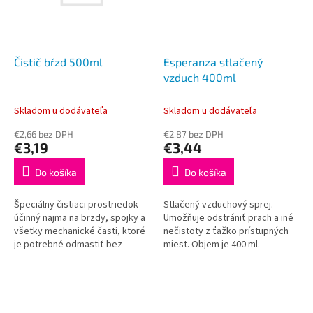
Čistič bŕzd 500ml
Esperanza stlačený
vzduch 400ml
Skladom u dodávateľa
Skladom u dodávateľa
€2,66 bez DPH
€2,87 bez DPH
€3,19
€3,44
Do košíka
Do košíka
Špeciálny čistiaci prostriedok
Stlačený vzduchový sprej.
účinný najmä na brzdy, spojky a
Umožňuje odstrániť prach a iné
všetky mechanické časti, ktoré
nečistoty z ťažko prístupných
je potrebné odmastiť bez
miest. Objem je 400 ml.
oplachovania. Rozpúšťa a rýchlo
odstraňuje olej, mastnotu...