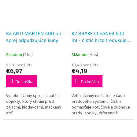
K2 ANTI MARTEN 400 ml -
K2 BRAKE CLEANER 600
sprej odpudzujúce kuny
ml - čistič bŕzd (redukuje
pískanie)
Skladom
(4 ks)
Skladom
(4 ks)
€5,81 bez DPH
€3,49 bez DPH
€6,97
€4,19
Do košíka
Do košíka
Vysoko účinný sprej na autá a
Veľmi účinný na čistenie častí
objekty, ktorý chráni pred
brzdového systému. Čistí a
zajacmi, hlodavcami, mačkami
odmasťuje kotúčové a bubnové
atď.
brzdy, spojky, diferenciál,
kovové povrchy, komponenty a
nástroje. Odstraňuje
nečistoty,...