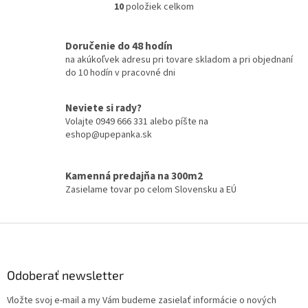
10
položiek celkom
O
do...
vodu z...
v
l
Doručenie do 48 hodín
á
na akúkoľvek adresu pri tovare skladom a pri objednaní
d
do 10 hodín v pracovné dni
a
c
i
Neviete si rady?
e
Volajte 0949 666 331 alebo píšte na
p
eshop@upepanka.sk
r
v
k
Kamenná predajňa na 300m2
y
Zasielame tovar po celom Slovensku a EÚ
v
ý
p
Z
i
á
s
p
u
ä
Odoberať newsletter
t
Vložte svoj e-mail a my Vám budeme zasielať informácie o nových
i