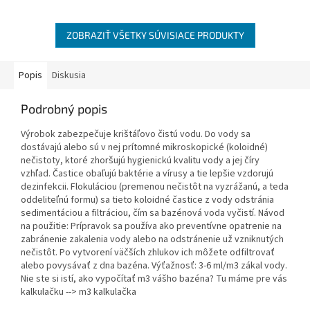
bazéna (vysoké teploty, veľký
počet...
ZOBRAZIŤ VŠETKY SÚVISIACE PRODUKTY
Popis
Diskusia
Podrobný popis
Výrobok zabezpečuje krištáľovo čistú vodu. Do vody sa
dostávajú alebo sú v nej prítomné mikroskopické (koloidné)
nečistoty, ktoré zhoršujú hygienickú kvalitu vody a jej číry
vzhľad. Častice obaľujú baktérie a vírusy a tie lepšie vzdorujú
dezinfekcii. Flokuláciou (premenou nečistôt na vyzrážanú, a teda
oddeliteľnú formu) sa tieto koloidné častice z vody odstránia
sedimentáciou a filtráciou, čím sa bazénová voda vyčistí. Návod
na použitie: Prípravok sa používa ako preventívne opatrenie na
zabránenie zakalenia vody alebo na odstránenie už vzniknutých
nečistôt. Po vytvorení väčších zhlukov ich môžete odfiltrovať
alebo povysávať z dna bazéna. Výťažnosť: 3-6 ml/m3 zákal vody.
Nie ste si istí, ako vypočítať m3 vášho bazéna? Tu máme pre vás
kalkulačku --> m3 kalkulačka