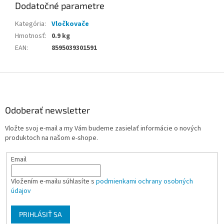
Dodatočné parametre
Kategória
:
Vločkovače
Hmotnosť
:
0.9 kg
EAN
:
8595039301591
Z
á
p
ä
Odoberať newsletter
t
Vložte svoj e-mail a my Vám budeme zasielať informácie o nových
i
produktoch na našom e-shope.
e
Email
Vložením e-mailu súhlasíte s
podmienkami ochrany osobných
údajov
PRIHLÁSIŤ SA