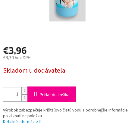
€3,96
€3,30 bez DPH
Jednotková
Skladom u dodávateľa
cena:
Pridať do košíka
Výrobok zabezpečuje krištáľovo čistú vodu. Podrobnejšie informácie
po kliknutí na položku...
Detailné informácie