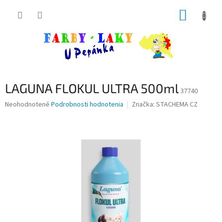
Prejsť
NÁKUP
na
obsah
KOŠÍK
LAGUNA FLOKUL ULTRA 500ml
37740
Priemerné
Neohodnotené
Podrobnosti hodnotenia
Značka:
STACHEMA CZ
hodnotenie
produktu
je
0,0
z
5
hviezdičiek.