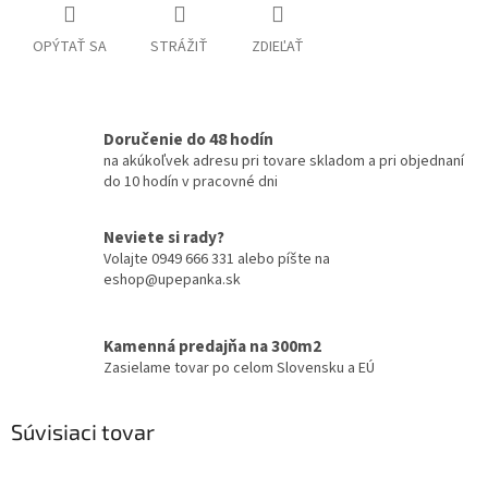
OPÝTAŤ SA
STRÁŽIŤ
ZDIEĽAŤ
Doručenie do 48 hodín
na akúkoľvek adresu pri tovare skladom a pri objednaní
do 10 hodín v pracovné dni
Neviete si rady?
Volajte 0949 666 331 alebo píšte na
eshop@upepanka.sk
Kamenná predajňa na 300m2
Zasielame tovar po celom Slovensku a EÚ
Súvisiaci tovar