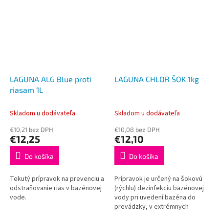
LAGUNA ALG Blue proti
LAGUNA CHLOR ŠOK 1kg
riasam 1L
Skladom u dodávateľa
Skladom u dodávateľa
€10,21 bez DPH
€10,08 bez DPH
€12,25
€12,10
Do košíka
Do košíka
Tekutý prípravok na prevenciu a
Prípravok je určený na šokovú
odstraňovanie rias v bazénovej
(rýchlu) dezinfekciu bazénovej
vode.
vody pri uvedení bazéna do
prevádzky, v extrémnych
podmienkach prevádzky