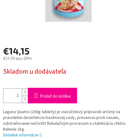
€14,15
€11,79 bez DPH
Jednotková
Skladom u dodávateľa
cena:
Pridať do košíka
Laguna Quatro (200g tablety) je viacúčelový prípravok určený na
pravidelnú dezinfekciu bazénovej vody, prevenciu proti riasam,
odstraňovanie nečistôt flokulačným procesom a stabilizáciu chlóru.
Balenie 1kg.
Detailné informácie