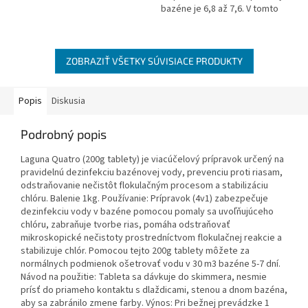
bazéne je 6,8 až 7,6. V tomto
rozsahu je dané najväčšie
pôsobenie chlóru bez
vedľajších...
ZOBRAZIŤ VŠETKY SÚVISIACE PRODUKTY
Popis
Diskusia
Podrobný popis
Laguna Quatro (200g tablety) je viacúčelový prípravok určený na
pravidelnú dezinfekciu bazénovej vody, prevenciu proti riasam,
odstraňovanie nečistôt flokulačným procesom a stabilizáciu
chlóru. Balenie 1kg. Používanie: Prípravok (4v1) zabezpečuje
dezinfekciu vody v bazéne pomocou pomaly sa uvoľňujúceho
chlóru, zabraňuje tvorbe rias, pomáha odstraňovať
mikroskopické nečistoty prostredníctvom flokulačnej reakcie a
stabilizuje chlór. Pomocou tejto 200g tablety môžete za
normálnych podmienok ošetrovať vodu v 30 m3 bazéne 5-7 dní.
Návod na použitie: Tableta sa dávkuje do skimmera, nesmie
prísť do priameho kontaktu s dlaždicami, stenou a dnom bazéna,
aby sa zabránilo zmene farby. Výnos: Pri bežnej prevádzke 1