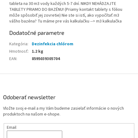
tableta na 30 m3 vody každých 5-7 dní. NIKDY NEHÁDZAJTE
TABLETY PRIAMO DO BAZÉNU! (Priamy kontakt tablety s fóliou
môže spôsobiť jej zovretie) Nie ste si istí, ako vypočítať m3
vášho bazéna? Tu máme pre vás kalkulačku --> m3 kalkulačka
Dodatočné parametre
Kategória
:
Dezinfekcia chlórom
Hmotnosť
:
1.2 kg
EAN
:
8595039305704
Z
á
p
ä
Odoberať newsletter
t
Vložte svoj e-mail a my Vám budeme zasielať informácie o nových
i
produktoch na našom e-shope.
e
Email