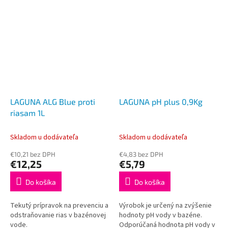
LAGUNA ALG Blue proti
LAGUNA pH plus 0,9Kg
riasam 1L
Skladom u dodávateľa
Skladom u dodávateľa
€10,21 bez DPH
€4,83 bez DPH
€12,25
€5,79
Do košíka
Do košíka
Tekutý prípravok na prevenciu a
Výrobok je určený na zvýšenie
odstraňovanie rias v bazénovej
hodnoty pH vody v bazéne.
vode.
Odporúčaná hodnota pH vody v