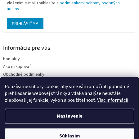
Vložením e-mailu súhlasíte s
podmienkami ochrany osobných
údajov
PRIHLÁSIŤ SA
Informácie pre vás
Kontakty
Ako nakupovať
Obchodné podmienky
Podmienky ochrany osobných údajov
Používame súbory cookie, aby sme vám umožnili pohodlné
Moja objednávka
prehliadanie webovej stránky a vďaka analýze neustále
zlepšovali jej funkcie, výkon a použiteľnosť.
Viac informácií
Nastavenie
Vytvoril Shoptet
Súhlasím
Copyright 2026
FARBY-LAKY U PEPÁNKA
. Všetky práva vyhradené.