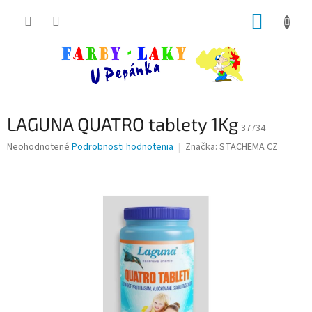
Prejsť
NÁKUP
na
obsah
KOŠÍK
LAGUNA QUATRO tablety 1Kg
37734
Priemerné
Neohodnotené
Podrobnosti hodnotenia
Značka:
STACHEMA CZ
hodnotenie
produktu
je
0,0
z
5
hviezdičiek.