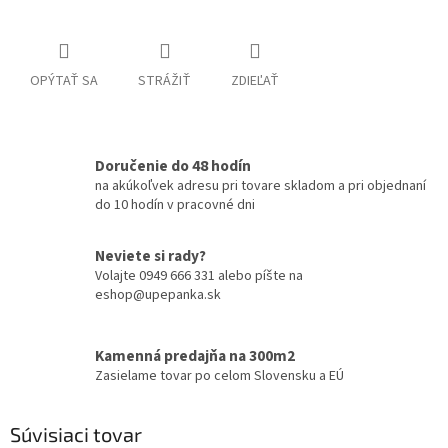
OPÝTAŤ SA
STRÁŽIŤ
ZDIEĽAŤ
Doručenie do 48 hodín
na akúkoľvek adresu pri tovare skladom a pri objednaní
do 10 hodín v pracovné dni
Neviete si rady?
Volajte 0949 666 331 alebo píšte na
eshop@upepanka.sk
Kamenná predajňa na 300m2
Zasielame tovar po celom Slovensku a EÚ
Súvisiaci tovar