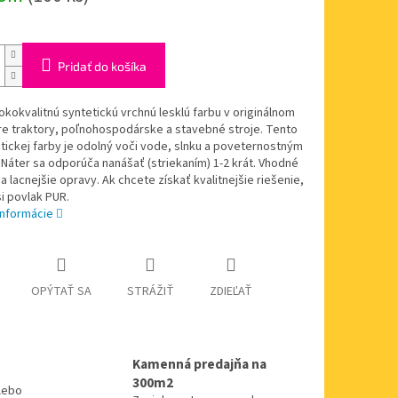
Pridať do košíka
okokvalitnú syntetickú vrchnú lesklú farbu v originálnom
re traktory, poľnohospodárske a stavebné stroje. Tento
tickej farby je odolný voči vode, slnku a poveternostným
Náter sa odporúča nanášať (striekaním) 1-2 krát. Vhodné
 a lacnejšie opravy. Ak chcete získať kvalitnejšie riešenie,
i povlak PUR.
informácie
OPÝTAŤ SA
STRÁŽIŤ
ZDIEĽAŤ
Kamenná predajňa na
300m2
alebo