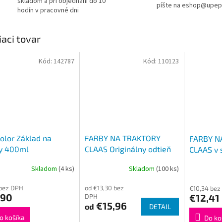
skladom a pri objednaní do 10
píšte na eshop@upep
hodín v pracovné dni
iaci tovar
Kód:
142787
Kód:
110123
lor Základ na
FARBY NA TRAKTORY
FARBY N
ty 400ml
CLAAS Originálny odtieň
CLAAS v s
STRIEBORNÁ lesk,
Polyuret
Skladom
(4 ks)
Skladom
(100 ks)
Syntetická
lesklý 4
 bez DPH
od €13,30 bez
€10,34 bez
,90
€12,41
DPH
€15,96
od
DETAIL
o košíka
Do ko