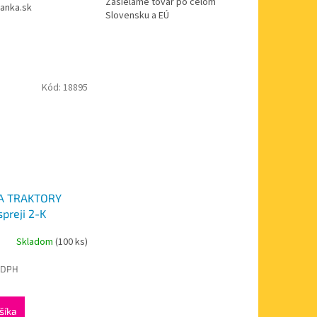
Zasielame tovar po celom
anka.sk
Slovensku a EÚ
Kód:
18895
A TRAKTORY
preji 2-K
án, SVETLO ŠEDÝ
Skladom
(100 ks)
00ml
 DPH
šíka