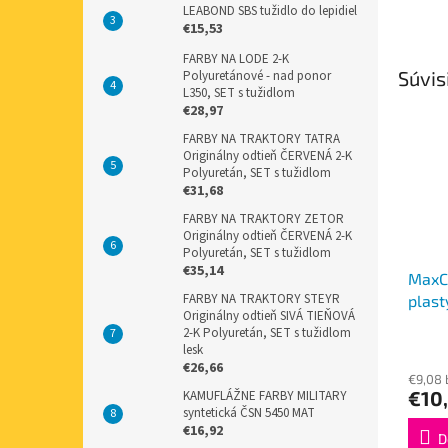
LEABOND SBS tužidlo do lepidiel
€15,53
FARBY NA LODE 2-K
Súvis
Polyuretánové - nad ponor
L350, SET s tužidlom
€28,97
FARBY NA TRAKTORY TATRA
Originálny odtieň ČERVENÁ 2-K
Polyuretán, SET s tužidlom
€31,68
FARBY NA TRAKTORY ZETOR
Originálny odtieň ČERVENÁ 2-K
Polyuretán, SET s tužidlom
€35,14
MaxCo
FARBY NA TRAKTORY STEYR
plas
Originálny odtieň SIVÁ TIEŇOVÁ
2-K Polyuretán, SET s tužidlom
lesk
€26,66
€9,08
€10
KAMUFLÁŽNE FARBY MILITARY
syntetická ČSN 5450 MAT
€16,92
D