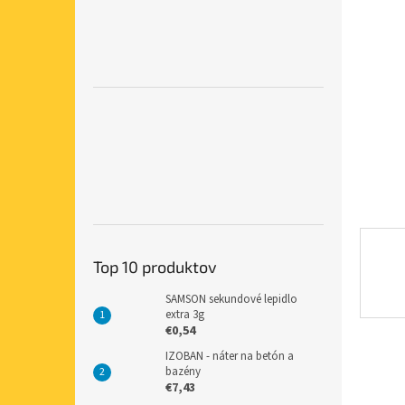
hviezdič
Top 10 produktov
SAMSON sekundové lepidlo
extra 3g
€0,54
IZOBAN - náter na betón a
bazény
€7,43