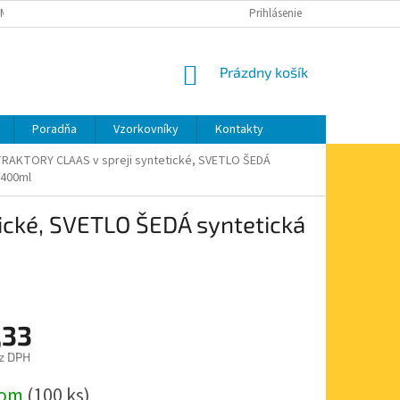
MIENKY OCHRANY OSOBNÝCH ÚDAJOV
MOJA OBJEDNÁVKA
Prihlásenie
NÁKUPNÝ
Prázdny košík
KOŠÍK
Poradňa
Vzorkovníky
Kontakty
RAKTORY CLAAS v spreji syntetické, SVETLO ŠEDÁ
 400ml
ické, SVETLO ŠEDÁ syntetická
,33
z DPH
ová
dom
(100 ks)