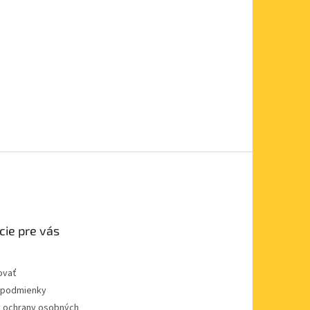
cie pre vás
ovať
podmienky
 ochrany osobných