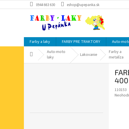
Prejsť
0944 663 630
eshop@upepanka.sk
na
obsah
Farby a laky
FARBY PRE TRAKTORY
Auto-moto
Auto-moto
Farby a
Domov
Lakovanie
laky
metalíza
B
FAR
o
č
400
n
110153
ý
Priemer
Neohod
p
hodnote
a
produkt
n
je
e
0,0
z
l
5