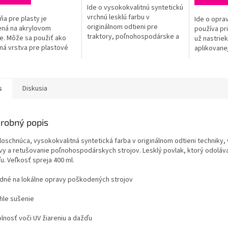
Ide o vysokokvalitnú syntetickú
vrchnú lesklú farbu v
ňa pre plasty je
Ide o oprav
originálnom odtieni pre
ná na akrylovom
používa pr
traktory, poľnohospodárske a
e. Môže sa použiť ako
už nastriek
stavebné stroje. Tento typ
ná vrstva pre plastové
aplikovane
syntetickej farby je odolný voči
nielen pre automobily.
farby. Nie 
vode,...
 strieborný odtieň
väčších plô
je kontrolu...
s
Diskusia
robný popis
loschnúca, vysokokvalitná syntetická farba v originálnom odtieni techniky,
vy a retušovanie poľnohospodárskych strojov. Lesklý povlak, ktorý odoláva
u. Veľkosť spreja 400 ml.
odné na lokálne opravy poškodených strojov
chle sušenie
olnosť voči UV žiareniu a dažďu