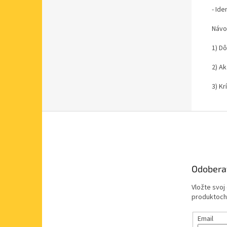
- Ide
Návo
1) D
2) A
3) Kr
Z
á
p
ä
t
Odobera
i
e
Vložte svoj
produktoch
Email