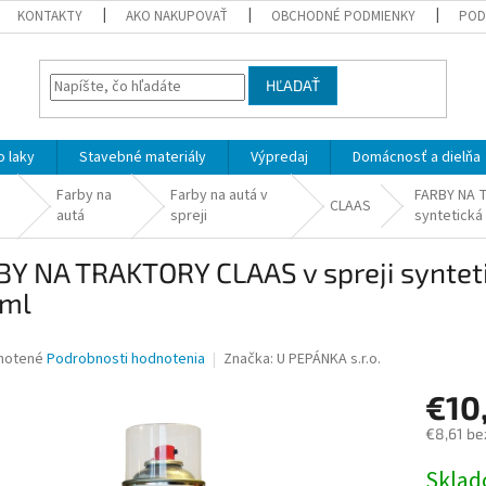
KONTAKTY
AKO NAKUPOVAŤ
OBCHODNÉ PODMIENKY
POD
HĽADAŤ
 laky
Stavebné materiály
Výpredaj
Domácnosť a dielňa
Farby na
Farby na autá v
FARBY NA T
CLAAS
autá
spreji
syntetická
BY NA TRAKTORY CLAAS v spreji syntet
ml
né
notené
Podrobnosti hodnotenia
Značka:
U PEPÁNKA s.r.o.
nie
€10
u
€8,61 be
Jednotk
Skla
cena: