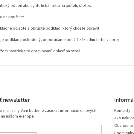
ntický odtieň ako syntetická farba na pištoli, štetec.
d na použitie:
ôkladne očistite a obrúste podklad, ktorý chcete opraviť
k je podklad poškodený, odporúčame použiť základnú farbu v spreji
ížom nastriekajte opravovanú oblasť na stroji
ť newsletter
Informá
 e-mail a my Vám budeme zasielať informácie o nových
Kontakty
 na našom e-shope.
Ako nakup
Obchodné 
Podmienky