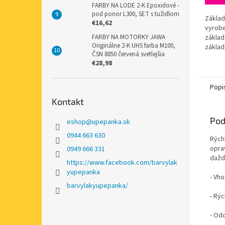
FARBY NA LODE 2-K Epoxidové -
pod ponor L300, SET s tužidlom
Základ
€16,62
vyrobe
základ
FARBY NA MOTORKY JAWA
Originálne 2-K UHS farba M100,
základ
ČSN 8850 červená svetlejšia
diely 
€28,98
Mierne
umožňu
Popi
Kontakt
Pod
eshop
@
upepanka.sk
0944 663 630
Rých
opra
0949 666 331
dažď
https://www.facebook.com/barvylak
yupepanka
- Vh
barvylakyupepanka/
- Rý
- Od