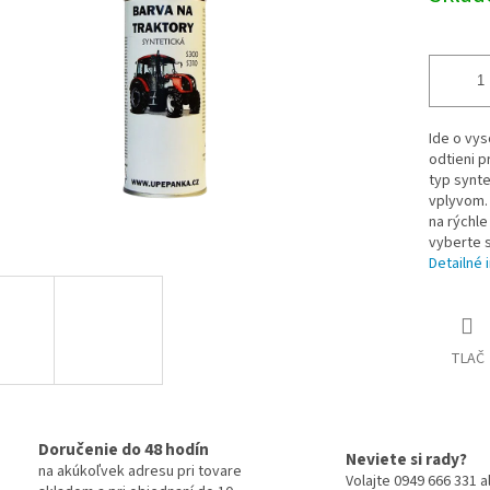
iek.
Ide o vys
odtieni p
typ synte
vplyvom. 
na rýchle
vyberte s
Detailné 
TLAČ
Doručenie do 48 hodín
Neviete si rady?
na akúkoľvek adresu pri tovare
Volajte 0949 666 331 