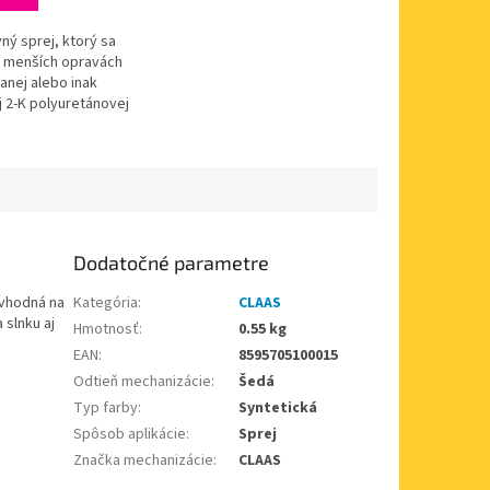
ný sprej, ktorý sa
i menších opravách
anej alebo inak
j 2-K polyuretánovej
je určený na nástrek
ch z dôvodu...
Dodatočné parametre
 vhodná na
Kategória
:
CLAAS
 slnku aj
Hmotnosť
:
0.55 kg
EAN
:
8595705100015
Odtieň mechanizácie
:
Šedá
Typ farby
:
Syntetická
Spôsob aplikácie
:
Sprej
Značka mechanizácie
:
CLAAS