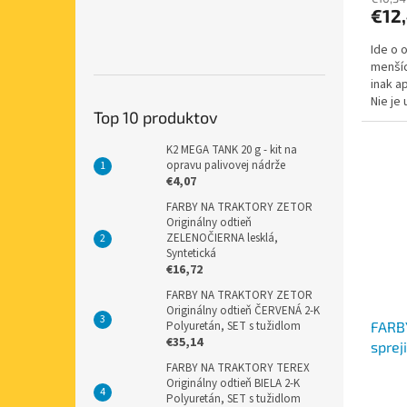
€12
Ide o 
menšíc
inak a
Nie je
Top 10 produktov
dôvodu
K2 MEGA TANK 20 g - kit na
opravu palivovej nádrže
€4,07
FARBY NA TRAKTORY ZETOR
Originálny odtieň
ZELENOČIERNA lesklá,
Syntetická
€16,72
FARBY NA TRAKTORY ZETOR
Originálny odtieň ČERVENÁ 2-K
Polyuretán, SET s tužidlom
FARB
€35,14
sprej
MODR
FARBY NA TRAKTORY TEREX
Originálny odtieň BIELA 2-K
Polyuretán, SET s tužidlom