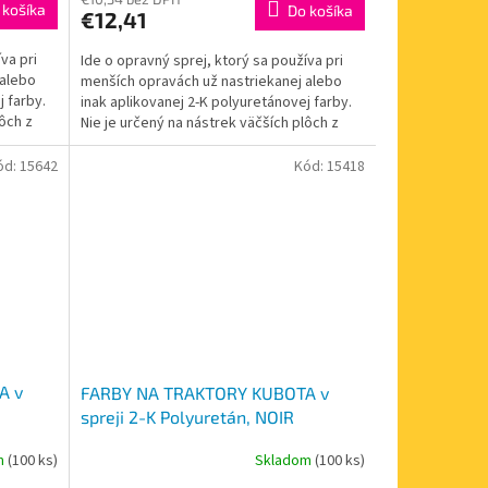
 košíka
Do košíka
€12,41
va pri
Ide o opravný sprej, ktorý sa používa pri
 alebo
menších opravách už nastriekanej alebo
j farby.
inak aplikovanej 2-K polyuretánovej farby.
lôch z
Nie je určený na nástrek väčších plôch z
dôvodu...
ód:
15642
Kód:
15418
A v
FARBY NA TRAKTORY KUBOTA v
spreji 2-K Polyuretán, NOIR
400ml
BRILLANT N13, ČIERNA LESK 400ml
m
(100 ks)
Skladom
(100 ks)