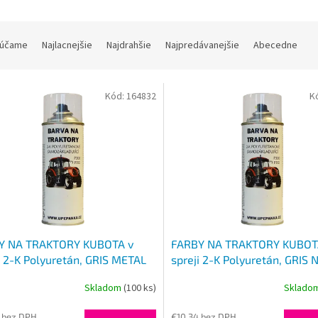
účame
Najlacnejšie
Najdrahšie
Najpredávanejšie
Abecedne
Kód:
164832
K
Y NA TRAKTORY KUBOTA v
FARBY NA TRAKTORY KUBOT
i 2-K Polyuretán, GRIS METAL
spreji 2-K Polyuretán, GRIS 
 STRIEBORNÁ lesklá 400ml
N15, ŠEDÁ 400ml
Skladom
(100 ks)
Sklado
 bez DPH
€10,34 bez DPH