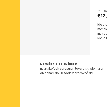
€10,34
€12
Ide o 
menšíc
inak a
Nie je
dôvodu
Doručenie do 48 hodín
na akúkoľvek adresu pri tovare skladom a pri
objednaní do 10 hodín v pracovné dni
Z
á
p
ä