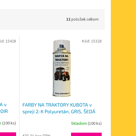
12
položiek celkom
ód:
15428
Kód:
15328
A v
FARBY NA TRAKTORY KUBOTA v
NOIR
spreji 2-K Polyuretán, GRIS, ŠEDÁ
N25 400ml
m
(100 ks)
Skladom
(100 ks)
€10,34 bez DPH