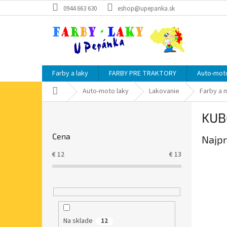
Prejsť
0944 663 630
eshop@upepanka.sk
na
obsah
Farby a laky
FARBY PRE TRAKTORY
Auto-moto
Domov
Auto-moto laky
Lakovanie
Farby a 
B
KUB
o
č
Cena
Najpr
n
ý
€
12
€
13
p
a
n
e
l
Na sklade
12