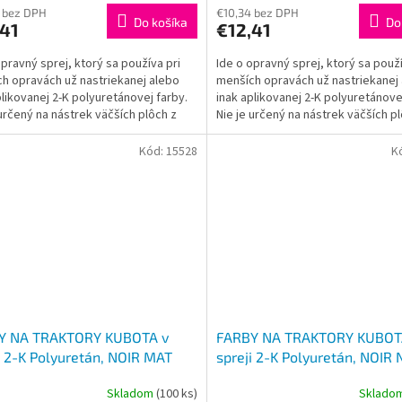
 bez DPH
€10,34 bez DPH
Do košíka
Do
,41
€12,41
opravný sprej, ktorý sa používa pri
Ide o opravný sprej, ktorý sa použí
h opravách už nastriekanej alebo
menších opravách už nastriekanej
plikovanej 2-K polyuretánovej farby.
inak aplikovanej 2-K polyuretánove
 určený na nástrek väčších plôch z
Nie je určený na nástrek väčších p
...
dôvodu...
Kód:
15528
K
Y NA TRAKTORY KUBOTA v
FARBY NA TRAKTORY KUBOT
i 2-K Polyuretán, NOIR MAT
spreji 2-K Polyuretán, NOIR 
 ČIERNA MAT 400ml
RAL9005, ČIERNA LESK 400
Skladom
(100 ks)
Sklado