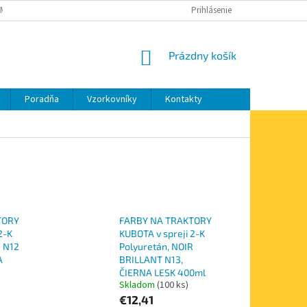
MIENKY OCHRANY OSOBNÝCH ÚDAJOV
MOJA OBJEDNÁVKA
Prihlásenie
NÁKUPNÝ
Prázdny košík
KOŠÍK
Poradňa
Vzorkovníky
Kontakty
TORY
FARBY NA TRAKTORY
2-K
KUBOTA v spreji 2-K
R N12
Polyuretán, NOIR
A
BRILLANT N13,
ČIERNA LESK 400ml
Skladom
(100 ks)
€12,41