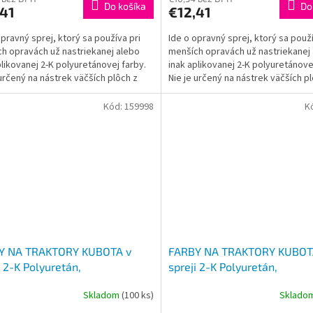
Do košíka
Do
,41
€12,41
opravný sprej, ktorý sa používa pri
Ide o opravný sprej, ktorý sa použí
h opravách už nastriekanej alebo
menších opravách už nastriekanej
plikovanej 2-K polyuretánovej farby.
inak aplikovanej 2-K polyuretánove
 určený na nástrek väčších plôch z
Nie je určený na nástrek väčších p
...
dôvodu...
Kód:
159998
K
Y NA TRAKTORY KUBOTA v
FARBY NA TRAKTORY KUBOT
i 2-K Polyuretán,
spreji 2-K Polyuretán,
OZELENÁ lesklá 400ml
MODROZELENÁ N42 lesklá 
Skladom
(100 ks)
Sklado