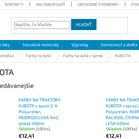
KONTAKTY
AKO NAKUPOVAŤ
OBCHODNÉ PODMIENKY
POD
HĽADAŤ
 laky
Stavebné materiály
Výpredaj
Domácnosť a dielňa
metalíza
Farby na autá
Farby na autá v spreji
KUBOTA
OTA
edávanejšie
FARBY NA TRAKTORY
FARBY NA TRAK
KUBOTA v spreji 2-K
KUBOTA v spreji 
Polyuretán,
Polyuretán, NOI
MODROZELENÁ N42
RAL9005, ČIERN
lesklá 400ml
LESK 400ml
Skladom
(100 ks)
Skladom
(100 ks)
€12,41
€12,41