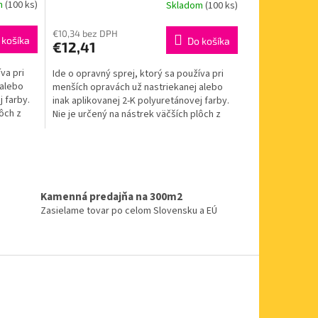
m
(100 ks)
Skladom
(100 ks)
€10,34 bez DPH
 košíka
Do košíka
€12,41
va pri
Ide o opravný sprej, ktorý sa používa pri
 alebo
menších opravách už nastriekanej alebo
j farby.
inak aplikovanej 2-K polyuretánovej farby.
lôch z
Nie je určený na nástrek väčších plôch z
dôvodu...
Kamenná predajňa na 300m2
Zasielame tovar po celom Slovensku a EÚ