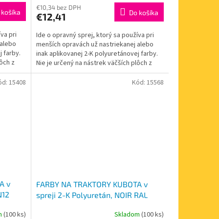
€10,34 bez DPH
 košíka
Do košíka
€12,41
va pri
Ide o opravný sprej, ktorý sa používa pri
 alebo
menších opravách už nastriekanej alebo
j farby.
inak aplikovanej 2-K polyuretánovej farby.
lôch z
Nie je určený na nástrek väčších plôch z
dôvodu...
ód:
15408
Kód:
15568
A v
FARBY NA TRAKTORY KUBOTA v
N12
spreji 2-K Polyuretán, NOIR RAL
ml
9005 MAT N11, ČIERNA MATNÁ MAT
m
(100 ks)
Skladom
(100 ks)
400ml