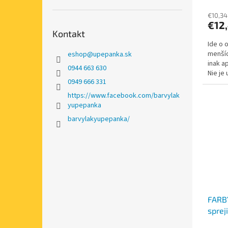
€10,34
€12
Kontakt
Ide o 
menšíc
eshop
@
upepanka.sk
inak a
0944 663 630
Nie je
0949 666 331
dôvodu
https://www.facebook.com/barvylak
yupepanka
barvylakyupepanka/
FARB
sprej
ORAN