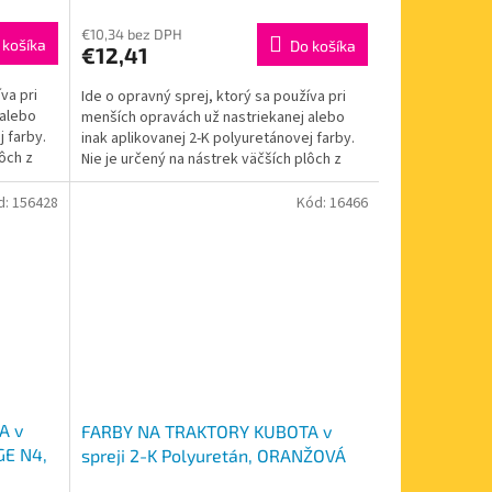
€10,34 bez DPH
 košíka
Do košíka
€12,41
va pri
Ide o opravný sprej, ktorý sa používa pri
 alebo
menších opravách už nastriekanej alebo
j farby.
inak aplikovanej 2-K polyuretánovej farby.
lôch z
Nie je určený na nástrek väčších plôch z
dôvodu...
d:
156428
Kód:
16466
A v
FARBY NA TRAKTORY KUBOTA v
GE N4,
spreji 2-K Polyuretán, ORANŽOVÁ
lesklá 400ml