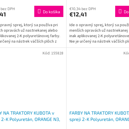
 bez DPH
€10,34 bez DPH
Do košíka
Do
,41
€12,41
opravný sprej, ktorý sa používa pri
Ide o opravný sprej, ktorý sa použí
h opravách už nastriekanej alebo
menších opravách už nastriekanej
plikovanej 2-K polyuretánovej farby.
inak aplikovanej 2-K polyuretánove
 určený na nástrek väčších plôch z
Nie je určený na nástrek väčších p
...
dôvodu...
Kód:
155828
Kó
Y NA TRAKTORY KUBOTA v
FARBY NA TRAKTORY KUBOT
i 2-K Polyuretán, ORANGE N3,
spreji 2-K Polyuretán, ORAN
ŽOVÁ lesklá 400ml
ORANŽOVÁ lesklá 400ml