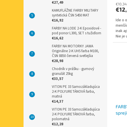
€27,49
€10,34
€12
KAMUFLÁŽNE FARBY MILITARY
syntetická ČSN 5450 MAT
Ide o 
€16,92
menšíc
FARBY NA LODE 2-K Epoxidové -
inak a
pod ponor L300, SET s tužidlom
Nie je
€16,62
dôvodu
FARBY NA MOTORKY JAWA
Originálne 2-K UHS farba M100,
ČSN 8850 červená svetlejšia
€28,98
Chodník v prášku - gumový
granulát 25kg
€33,57
VITON PE 33 Samozákladujúca
2-K POLYURETÁNOVÁ farba,
matná
€14,37
FARB
VITON PE 33 Samozákladujúca
sprej
2-K POLYURETÁNOVÁ farba,
N14,
polomatná
€12,28