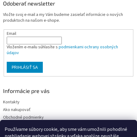
ä
Odoberať newsletter
t
Vložte svoj e-mail a my Vám budeme zasielať informácie o nových
i
produktoch na našom e-shope.
e
Email
Vložením e-mailu súhlasíte s
podmienkami ochrany osobných
údajov
PRIHLÁSIŤ SA
Informácie pre vás
Kontakty
Ako nakupovať
Obchodné podmienky
Podmienky ochrany osobných údajov
Používame súbory cookie, aby sme vám umožnili pohodlné
Moja objednávka
prehliadanie webovej stránky a vďaka analýze neustále