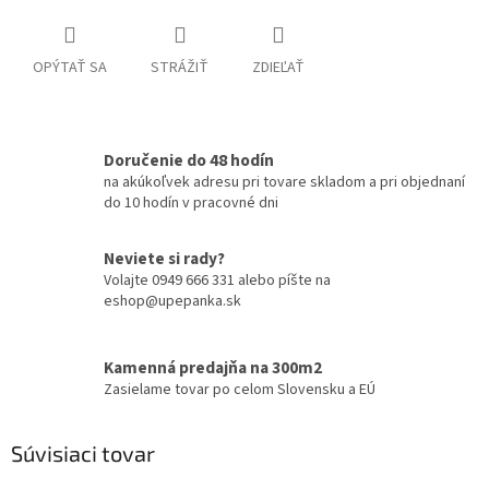
OPÝTAŤ SA
STRÁŽIŤ
ZDIEĽAŤ
Doručenie do 48 hodín
na akúkoľvek adresu pri tovare skladom a pri objednaní
do 10 hodín v pracovné dni
Neviete si rady?
Volajte 0949 666 331 alebo píšte na
eshop@upepanka.sk
Kamenná predajňa na 300m2
Zasielame tovar po celom Slovensku a EÚ
Súvisiaci tovar