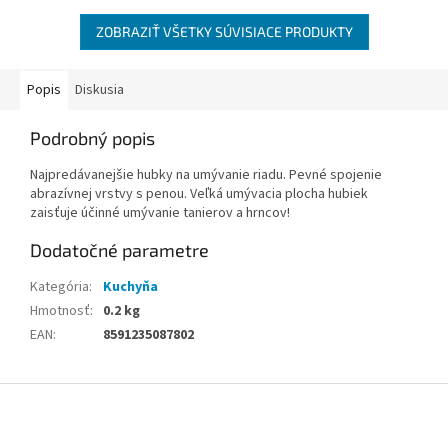
ZOBRAZIŤ VŠETKY SÚVISIACE PRODUKTY
Popis
Diskusia
Podrobný popis
Najpredávanejšie hubky na umývanie riadu. Pevné spojenie
abrazívnej vrstvy s penou. Veľká umývacia plocha hubiek
zaisťuje účinné umývanie tanierov a hrncov!
Dodatočné parametre
Kategória
:
Kuchyňa
Hmotnosť
:
0.2 kg
EAN
:
8591235087802
Z
á
p