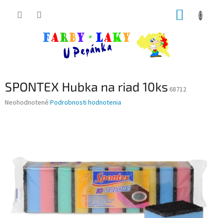
Prejsť
NÁKUP
na
obsah
KOŠÍK
SPONTEX Hubka na riad 10ks
68712
Priemerné
Neohodnotené
Podrobnosti hodnotenia
hodnotenie
produktu
je
0,0
z
5
hviezdičiek.