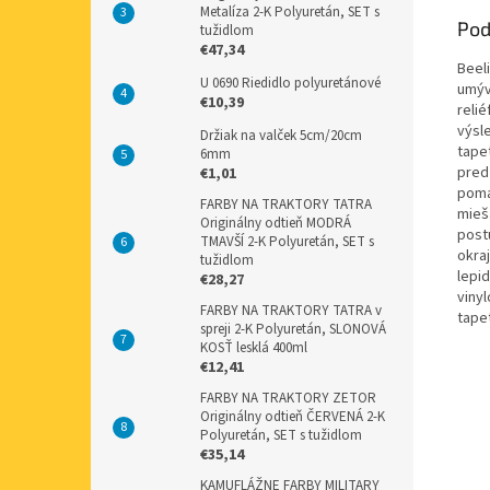
Metalíza 2-K Polyuretán, SET s
Pod
tužidlom
€47,34
Beel
U 0690 Riedidlo polyuretánové
umýv
€10,39
relié
výsl
Držiak na valček 5cm/20cm
tape
6mm
pred
€1,01
poma
FARBY NA TRAKTORY TATRA
mieša
Originálny odtieň MODRÁ
post
TMAVŠÍ 2-K Polyuretán, SET s
okra
tužidlom
lepid
€28,27
vinyl
FARBY NA TRAKTORY TATRA v
tapet
spreji 2-K Polyuretán, SLONOVÁ
KOSŤ lesklá 400ml
€12,41
FARBY NA TRAKTORY ZETOR
Originálny odtieň ČERVENÁ 2-K
Polyuretán, SET s tužidlom
€35,14
KAMUFLÁŽNE FARBY MILITARY