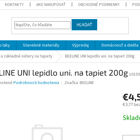
KONTAKTY
AKO NAKUPOVAŤ
OBCHODNÉ PODMIENKY
POD
HĽADAŤ
 laky
Stavebné materiály
Výpredaj
Domácnosť a dielňa
 a základné nátery na tapety
BEELINE UNI lepidlo uni. na tapiet 200g
INE UNI lepidlo uni. na tapiet 200g
10103
né
notené
Podrobnosti hodnotenia
Značka:
BEELINE
nie
€4,
u
€3,77 be
Jednotk
Skla
cena:
iek.