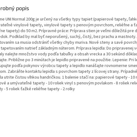
robný popis
ine UNI Normal 200g je určený na všetky typy tapiet (papierové tapety, ľahk
ateľné vinylové tapety, vinylové tapety s penovým povrchom, reliéfne a ť
fne tapety) do 50 m2. Prípravné práce: Príprava stien je veľmi dôležitá pre 
edok. Podklad by mal byť neporušený, suchý, čistý, bez prachu a mastnoty.
tovaním sa musia odstrániť všetky chyby muriva. Nové steny a savé povrch
 tapetovaním natrieť základným náterom. Príprava lepidla: Do pripravenej 
ly nalejte množstvo vody podľa tabuľky a obsah vrecka a 30 sekúnd dôkla
jte. Približne po 3 minútach je lepidlo pripravené na použitie. Lepenie: Pri 
upujte podľa pokynov výrobcu tapety a lepidlo nanášajte rovnomerne sme
jom. Zabráňte kontaktu lepidla s povrchom tapety z lícovej strany. Prípad
la utrite čistou vlhkou handričkou. 1 balenie stačí na: papierové tapety - 10 
ové a umývateľné tapety - 10 roliek vinyl s penovým povlakom - 8 roliek rel
y - 5 roliek ťažké reliéfne tapety - 2 rolky