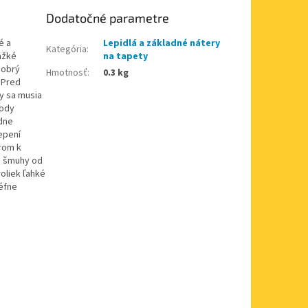
Dodatočné parametre
é a
Lepidlá a základné nátery
Kategória
:
ažké
na tapety
dobrý
Hmotnosť
:
0.3 kg
 Pred
y sa musia
vody
dne
lepení
rom k
né šmuhy od
roliek ľahké
iéfne