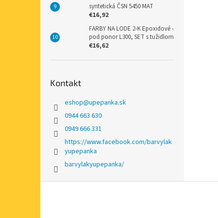
syntetická ČSN 5450 MAT
€16,92
FARBY NA LODE 2-K Epoxidové -
pod ponor L300, SET s tužidlom
€16,62
Kontakt
eshop
@
upepanka.sk
0944 663 630
0949 666 331
https://www.facebook.com/barvylak
yupepanka
barvylakyupepanka/
Z
á
p
ä