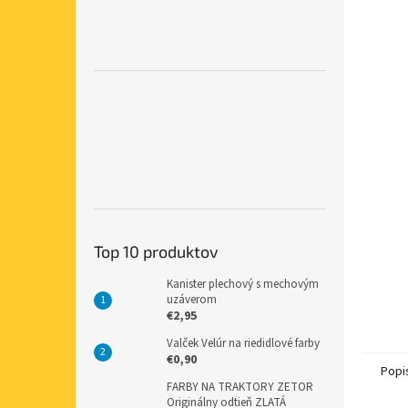
Top 10 produktov
Kanister plechový s mechovým
uzáverom
€2,95
Valček Velúr na riedidlové farby
€0,90
Popi
FARBY NA TRAKTORY ZETOR
Originálny odtieň ZLATÁ