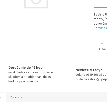
Beeline U
tapety, ľ
penovým p
Detailné 
TLAČ
Doručenie do 48 hodín
Neviete si rady?
na akúkoľvek adresu pri tovare
Volajte 0949 666 331 
skladom a pri objednaní do 10
píšte na eshop@upep
hodín v pracovné dni
s
Diskusia