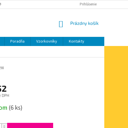
MIENKY OCHRANY OSOBNÝCH ÚDAJOV
MOJA OBJEDNÁVKA
Prihlásenie
NÁKUPNÝ
Prázdny košík
KOŠÍK
Poradňa
Vzorkovníky
Kontakty
98
52
z DPH
ová
dom
(6 ks)