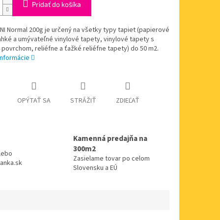
Pridať do košíka
NI Normal 200g je určený na všetky typy tapiet (papierové
ahké a umývateľné vinylové tapety, vinylové tapety s
ovrchom, reliéfne a ťažké reliéfne tapety) do 50 m2.
informácie
OPÝTAŤ SA
STRÁŽIŤ
ZDIEĽAŤ
Kamenná predajňa na
300m2
alebo
Zasielame tovar po celom
anka.sk
Slovensku a EÚ