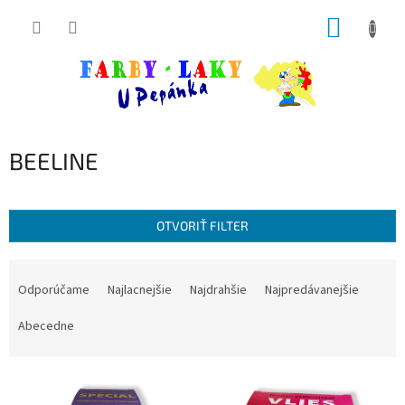
Prejsť
NÁKUP
na
obsah
KOŠÍK
BEELINE
OTVORIŤ FILTER
R
a
Odporúčame
Najlacnejšie
Najdrahšie
Najpredávanejšie
d
e
Abecedne
n
i
V
e
ý