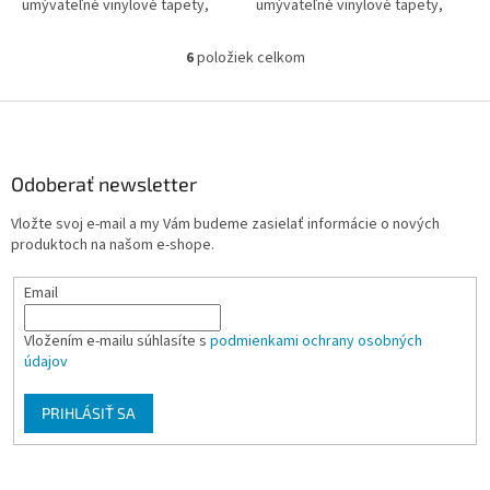
umývateľné vinylové tapety,
umývateľné vinylové tapety,
vinylové tapety s penovým
vinylové tapety s penovým
povrchom, reliéfne a ťažké
povrchom, reliéfne a ťažké
6
položiek celkom
O
reliéfne...
reliéfne...
v
l
Z
á
á
d
p
a
ä
Odoberať newsletter
c
t
i
Vložte svoj e-mail a my Vám budeme zasielať informácie o nových
i
e
produktoch na našom e-shope.
p
e
r
Email
v
k
y
Vložením e-mailu súhlasíte s
podmienkami ochrany osobných
v
údajov
ý
p
PRIHLÁSIŤ SA
i
s
u