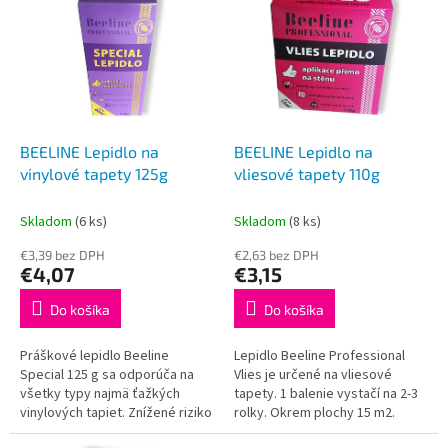
p
p
r
i
o
s
d
p
u
r
k
o
t
d
BEELINE Lepidlo na
BEELINE Lepidlo na
o
u
vinylové tapety 125g
vliesové tapety 110g
v
k
t
Skladom
(6 ks)
Skladom
(8 ks)
o
€3,39 bez DPH
€2,63 bez DPH
v
€4,07
€3,15
Do košíka
Do košíka
Práškové lepidlo Beeline
Lepidlo Beeline Professional
Special 125 g sa odporúča na
Vlies je určené na vliesové
všetky typy najmä ťažkých
tapety. 1 balenie vystačí na 2-3
vinylových tapiet. Znížené riziko
rolky. Okrem plochy 15 m2.
zvlnenia okrajov vinylových
Obsahuje antimykotické zložky,