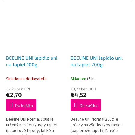
Lepidlo Beeline Professional
Vlies je určené na vliesové...
BEELINE UNI lepidlo uni.
BEELINE UNI lepidlo uni.
na tapiet 100g
na tapiet 200g
Skladom u dodávateľa
Skladom
(6 ks)
€2,25 bez DPH
€3,77 bez DPH
€2,70
€4,52
Do košíka
Do košíka
Beeline UNI Normal 100g je
Beeline UNI Normal 200g je
určený na všetky typy tapiet
určený na všetky typy tapiet
(papierové tapety, ľahké a
(papierové tapety, ľahké a