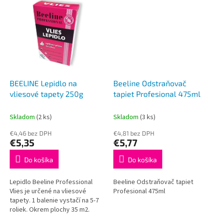
tapiet, obzvlášť silné
nelepí sa.
spojenie,...
BEELINE Lepidlo na
Beeline Odstraňovač
vliesové tapety 250g
tapiet Profesional 475ml
Skladom
(2 ks)
Skladom
(3 ks)
€4,46 bez DPH
€4,81 bez DPH
€5,35
€5,77
Do košíka
Do košíka
Lepidlo Beeline Professional
Beeline Odstraňovač tapiet
Vlies je určené na vliesové
Profesional 475ml
tapety. 1 balenie vystačí na 5-7
roliek. Okrem plochy 35 m2.