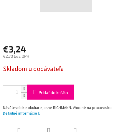
€3,24
€2,70 bez DPH
Jednotková
Skladom u dodávateľa
cena:
Pridať do košíka
Návštevnícke okuliare jasné RICHMANN. Vhodné na pracovisko.
Detailné informácie