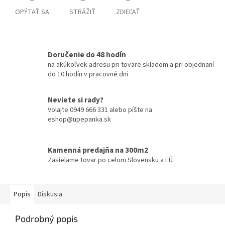
OPÝTAŤ SA
STRÁŽIŤ
ZDIEĽAŤ
Doručenie do 48 hodín
na akúkoľvek adresu pri tovare skladom a pri objednaní
do 10 hodín v pracovné dni
Neviete si rady?
Volajte 0949 666 331 alebo píšte na
eshop@upepanka.sk
Kamenná predajňa na 300m2
Zasielame tovar po celom Slovensku a EÚ
Popis
Diskusia
Podrobný popis