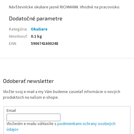
Návštevnícke okuliare jasné RICHMANN. Vhodné na pracovisko.
Dodatočné parametre
Kategória
:
Okuliare
Hmotnosť
:
0.1 kg
EAN
:
5906741600248
Z
á
p
ä
Odoberať newsletter
t
Vložte svoj e-mail a my Vám budeme zasielať informácie o nových
i
produktoch na našom e-shope.
e
Email
Vložením e-mailu súhlasíte s
podmienkami ochrany osobných
údajov