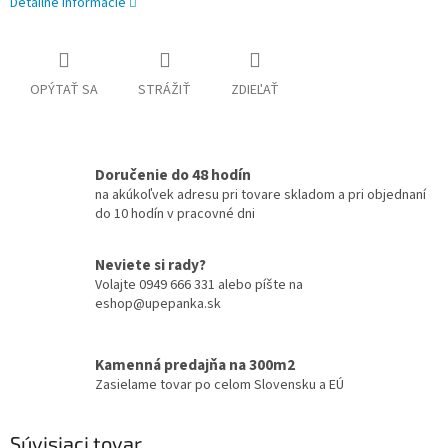
Detailné informácie
OPÝTAŤ SA
STRÁŽIŤ
ZDIEĽAŤ
Doručenie do 48 hodín
na akúkoľvek adresu pri tovare skladom a pri objednaní
do 10 hodín v pracovné dni
Neviete si rady?
Volajte 0949 666 331 alebo píšte na
eshop@upepanka.sk
Kamenná predajňa na 300m2
Zasielame tovar po celom Slovensku a EÚ
Súvisiaci tovar