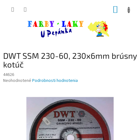
Prejsť
NÁKUP
na
obsah
KOŠÍK
DWT SSM 230-60, 230x6mm brúsny
kotúč
44626
Priemerné
Neohodnotené
Podrobnosti hodnotenia
hodnotenie
produktu
je
0,0
z
5
hviezdičiek.