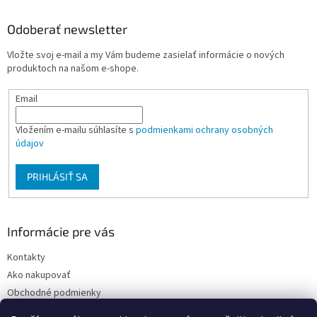
p
ä
Odoberať newsletter
t
Vložte svoj e-mail a my Vám budeme zasielať informácie o nových
i
produktoch na našom e-shope.
e
Email
Vložením e-mailu súhlasíte s
podmienkami ochrany osobných
údajov
PRIHLÁSIŤ SA
Informácie pre vás
Kontakty
Ako nakupovať
Obchodné podmienky
Podmienky ochrany osobných údajov