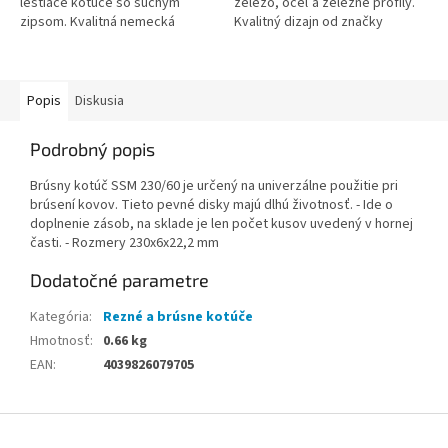
leštiace kotúče so suchým
železo, oceľ a železné profily.
zipsom. Kvalitná nemecká
Kvalitný dizajn od značky
značka DWT. Ide o doplnenie
SWATY. Fotografia je len
zásob.
ilustračná. Veľkosť kolesa 180 x
6 x...
Popis
Diskusia
Podrobný popis
Brúsny kotúč SSM 230/60 je určený na univerzálne použitie pri
brúsení kovov. Tieto pevné disky majú dlhú životnosť. - Ide o
doplnenie zásob, na sklade je len počet kusov uvedený v hornej
časti. - Rozmery 230x6x22,2 mm
Dodatočné parametre
Kategória
:
Rezné a brúsne kotúče
Hmotnosť
:
0.66 kg
EAN
:
4039826079705
Z
á