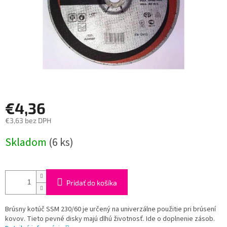
€4,36
€3,63 bez DPH
Jednotková
Skladom
(6 ks)
cena:
Pridať do košíka
Brúsny kotúč SSM 230/60 je určený na univerzálne použitie pri brúsení
kovov. Tieto pevné disky majú dlhú životnosť. Ide o doplnenie zásob.