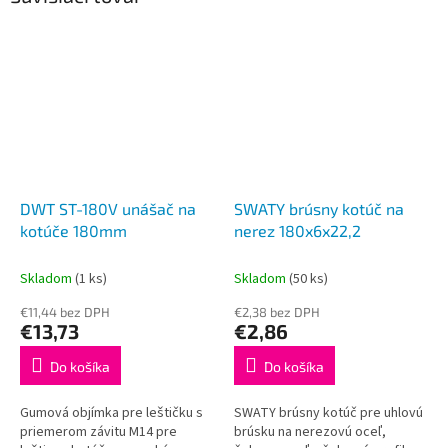
DWT ST-180V unášač na
SWATY brúsny kotúč na
kotúče 180mm
nerez 180x6x22,2
Skladom
(1 ks)
Skladom
(50 ks)
€11,44 bez DPH
€2,38 bez DPH
€13,73
€2,86
Do košíka
Do košíka
Gumová objímka pre leštičku s
SWATY brúsny kotúč pre uhlovú
priemerom závitu M14 pre
brúsku na nerezovú oceľ,