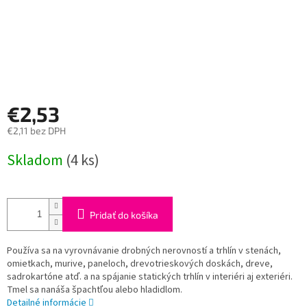
€2,53
€2,11 bez DPH
Jednotková
Skladom
(4 ks)
cena:
Pridať do košíka
Používa sa na vyrovnávanie drobných nerovností a trhlín v stenách,
omietkach, murive, paneloch, drevotrieskových doskách, dreve,
sadrokartóne atď. a na spájanie statických trhlín v interiéri aj exteriéri.
Tmel sa nanáša špachtľou alebo hladidlom.
Detailné informácie