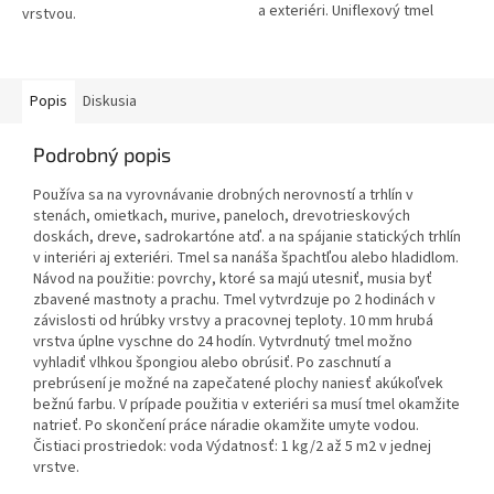
a exteriéri. Uniflexový tmel
vrstvou.
alebo lepidlo určené na
tmelenie stredných a väčších
nerovností,...
Popis
Diskusia
Podrobný popis
Používa sa na vyrovnávanie drobných nerovností a trhlín v
stenách, omietkach, murive, paneloch, drevotrieskových
doskách, dreve, sadrokartóne atď. a na spájanie statických trhlín
v interiéri aj exteriéri. Tmel sa nanáša špachtľou alebo hladidlom.
Návod na použitie: povrchy, ktoré sa majú utesniť, musia byť
zbavené mastnoty a prachu. Tmel vytvrdzuje po 2 hodinách v
závislosti od hrúbky vrstvy a pracovnej teploty. 10 mm hrubá
vrstva úplne vyschne do 24 hodín. Vytvrdnutý tmel možno
vyhladiť vlhkou špongiou alebo obrúsiť. Po zaschnutí a
prebrúsení je možné na zapečatené plochy naniesť akúkoľvek
bežnú farbu. V prípade použitia v exteriéri sa musí tmel okamžite
natrieť. Po skončení práce náradie okamžite umyte vodou.
Čistiaci prostriedok: voda Výdatnosť: 1 kg/2 až 5 m2 v jednej
vrstve.