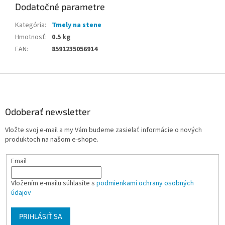
Dodatočné parametre
Kategória
:
Tmely na stene
Hmotnosť
:
0.5 kg
EAN
:
8591235056914
Z
á
p
ä
Odoberať newsletter
t
Vložte svoj e-mail a my Vám budeme zasielať informácie o nových
i
produktoch na našom e-shope.
e
Email
Vložením e-mailu súhlasíte s
podmienkami ochrany osobných
údajov
PRIHLÁSIŤ SA