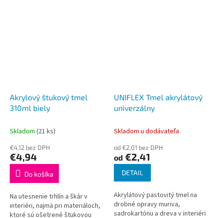
Akrylový štukový tmel
UNIFLEX Tmel akrylátový
310ml biely
univerzálny
Skladom
(21 ks)
Skladom u dodávateľa
€4,12 bez DPH
od €2,01 bez DPH
€4,94
€2,41
od
DETAIL
Do košíka
Akrylátový pastovitý tmel na
Na utesnenie trhlín a škár v
drobné opravy muriva,
interiéri, najmä pri materiáloch,
sadrokartónu a dreva v interiéri
ktoré sú ošetrené štukovou