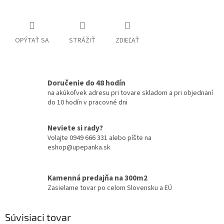
OPÝTAŤ SA
STRÁŽIŤ
ZDIEĽAŤ
Doručenie do 48 hodín
na akúkoľvek adresu pri tovare skladom a pri objednaní
do 10 hodín v pracovné dni
Neviete si rady?
Volajte 0949 666 331 alebo píšte na
eshop@upepanka.sk
Kamenná predajňa na 300m2
Zasielame tovar po celom Slovensku a EÚ
Súvisiaci tovar